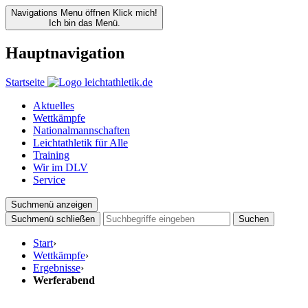
Navigations Menu öffnen
Klick mich!
Ich bin das Menü.
Hauptnavigation
Startseite
Aktuelles
Wettkämpfe
Nationalmannschaften
Leichtathletik für Alle
Training
Wir im DLV
Service
Suchmenü anzeigen
Suchmenü schließen
Suchen
Start
›
Wettkämpfe
›
Ergebnisse
›
Werferabend