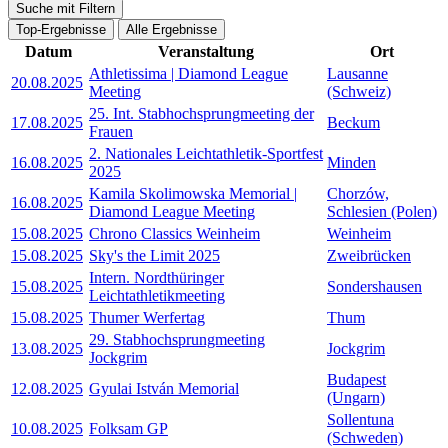
Suche mit Filtern
Top-Ergebnisse
Alle Ergebnisse
Datum
Veranstaltung
Ort
Athletissima | Diamond League
Lausanne
20.08.2025
Meeting
(Schweiz)
25. Int. Stabhochsprungmeeting der
17.08.2025
Beckum
Frauen
2. Nationales Leichtathletik-Sportfest
16.08.2025
Minden
2025
Kamila Skolimowska Memorial |
Chorzów,
16.08.2025
Diamond League Meeting
Schlesien (Polen)
15.08.2025
Chrono Classics Weinheim
Weinheim
15.08.2025
Sky's the Limit 2025
Zweibrücken
Intern. Nordthüringer
15.08.2025
Sondershausen
Leichtathletikmeeting
15.08.2025
Thumer Werfertag
Thum
29. Stabhochsprungmeeting
13.08.2025
Jockgrim
Jockgrim
Budapest
12.08.2025
Gyulai István Memorial
(Ungarn)
Sollentuna
10.08.2025
Folksam GP
(Schweden)