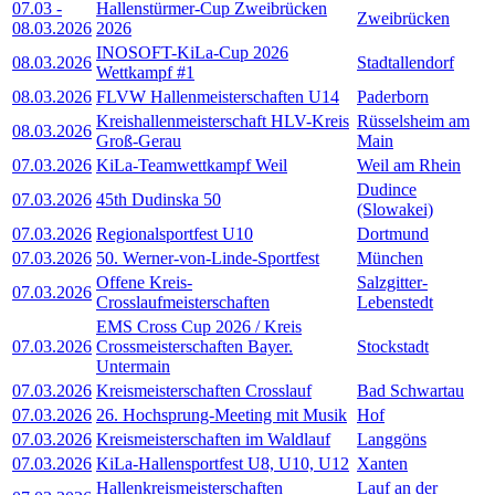
07.03
-
Hallenstürmer-Cup Zweibrücken
Zweibrücken
08.03.2026
2026
INOSOFT-KiLa-Cup 2026
08.03.2026
Stadtallendorf
Wettkampf #1
08.03.2026
FLVW Hallenmeisterschaften U14
Paderborn
Kreishallenmeisterschaft HLV-Kreis
Rüsselsheim am
08.03.2026
Groß-Gerau
Main
07.03.2026
KiLa-Teamwettkampf Weil
Weil am Rhein
Dudince
07.03.2026
45th Dudinska 50
(Slowakei)
07.03.2026
Regionalsportfest U10
Dortmund
07.03.2026
50. Werner-von-Linde-Sportfest
München
Offene Kreis-
Salzgitter-
07.03.2026
Crosslaufmeisterschaften
Lebenstedt
EMS Cross Cup 2026 / Kreis
07.03.2026
Crossmeisterschaften Bayer.
Stockstadt
Untermain
07.03.2026
Kreismeisterschaften Crosslauf
Bad Schwartau
07.03.2026
26. Hochsprung-Meeting mit Musik
Hof
07.03.2026
Kreismeisterschaften im Waldlauf
Langgöns
07.03.2026
KiLa-Hallensportfest U8, U10, U12
Xanten
Hallenkreismeisterschaften
Lauf an der