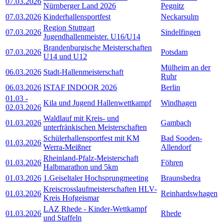
07.03.2026
Nürnberger Land 2026
Pegnitz
07.03.2026
Kinderhallensportfest
Neckarsulm
Region Stuttgart
07.03.2026
Sindelfingen
Jugendhallenmeister. U16/U14
Brandenburgische Meisterschaften
07.03.2026
Potsdam
U14 und U12
Mülheim an der
06.03.2026
Stadt-Hallenmeisterschaft
Ruhr
06.03.2026
ISTAF INDOOR 2026
Berlin
01.03
-
Kila und Jugend Hallenwettkampf
Windhagen
02.03.2026
Waldlauf mit Kreis- und
01.03.2026
Gambach
unterfränkischen Meisterschaften
Schülerhallensportfest mit KM
Bad Sooden-
01.03.2026
Werra-Meißner
Allendorf
Rheinland-Pfalz-Meisterschaft
01.03.2026
Föhren
Halbmarathon und 5km
01.03.2026
1.Geiseltaler Hochsprungmeeting
Braunsbedra
Kreiscrosslaufmeisterschaften HLV-
01.03.2026
Reinhardswhagen
Kreis Hofgeismar
LAZ Rhede - Kinder-Wettkampf
01.03.2026
Rhede
und Staffeln