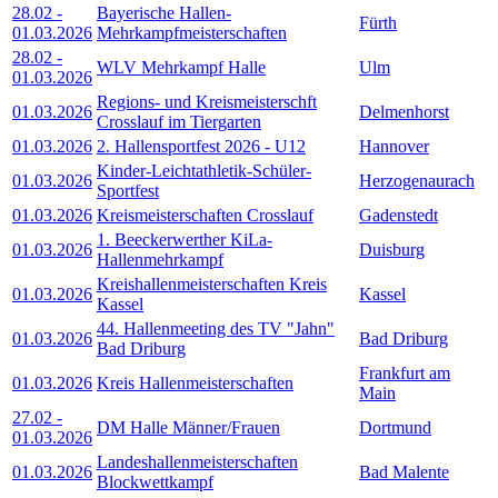
28.02
-
Bayerische Hallen-
Fürth
01.03.2026
Mehrkampfmeisterschaften
28.02
-
WLV Mehrkampf Halle
Ulm
01.03.2026
Regions- und Kreismeisterschft
01.03.2026
Delmenhorst
Crosslauf im Tiergarten
01.03.2026
2. Hallensportfest 2026 - U12
Hannover
Kinder-Leichtathletik-Schüler-
01.03.2026
Herzogenaurach
Sportfest
01.03.2026
Kreismeisterschaften Crosslauf
Gadenstedt
1. Beeckerwerther KiLa-
01.03.2026
Duisburg
Hallenmehrkampf
Kreishallenmeisterschaften Kreis
01.03.2026
Kassel
Kassel
44. Hallenmeeting des TV "Jahn"
01.03.2026
Bad Driburg
Bad Driburg
Frankfurt am
01.03.2026
Kreis Hallenmeisterschaften
Main
27.02
-
DM Halle Männer/Frauen
Dortmund
01.03.2026
Landeshallenmeisterschaften
01.03.2026
Bad Malente
Blockwettkampf