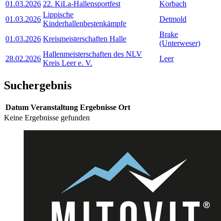
01.03.2026
22. KiLa-Hallensportfest
Korbach
Lippische
01.03.2026
Detmold
Kinderhallenbestenkämpfe
Brake
01.03.2026
Kreismeisterschaften Halle
(Unterweser)
Hallenmeisterschaften des NLV
28.02.2026
Leer
Kreis Leer e. V.
Suchergebnis
Datum
Veranstaltung
Ergebnisse
Ort
Keine Ergebnisse gefunden