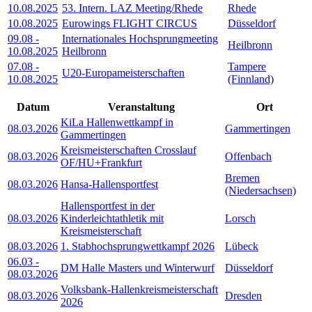
10.08.2025
53. Intern. LAZ Meeting/Rhede
Rhede
10.08.2025
Eurowings FLIGHT CIRCUS
Düsseldorf
09.08
-
Internationales Hochsprungmeeting
Heilbronn
10.08.2025
Heilbronn
07.08
-
Tampere
U20-Europameisterschaften
10.08.2025
(Finnland)
Datum
Veranstaltung
Ort
KiLa Hallenwettkampf in
08.03.2026
Gammertingen
Gammertingen
Kreismeisterschaften Crosslauf
08.03.2026
Offenbach
OF/HU+Frankfurt
Bremen
08.03.2026
Hansa-Hallensportfest
(Niedersachsen)
Hallensportfest in der
08.03.2026
Kinderleichtathletik mit
Lorsch
Kreismeisterschaft
08.03.2026
1. Stabhochsprungwettkampf 2026
Lübeck
06.03
-
DM Halle Masters und Winterwurf
Düsseldorf
08.03.2026
Volksbank-Hallenkreismeisterschaft
08.03.2026
Dresden
2026