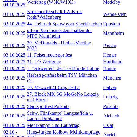
Werfertag (W5K/W10K)
Medelby
04.10.2025
Kreismeisterschaft LA-Kreis
03.10.2025
Wendelstein
Roth/Weißenburg
03.10.2025
44. Heinrich Sparwasser Sportfestchen
Eppstein
offene Vereinsmeisterschaften der
03.10.2025
Mannheim
MTG Mannheim
29. McDonalds - Herbst-Meeting
03.10.2025
Passau
2025
03.10.2025
11. Felsenmeersportfest
Hemer
03.10.2025
31. LO Werfertag
Hardheim
03.10.2025
1. "Abwerfen" der LG Bünde-Löhne
Bünde
Herbstsportfest beim TSV München-
03.10.2025
München
Ost
03.10.2025
10. Maxwelt24-Cup, Teil 3
Halver
27. Block MK SG MoGoNo Leipzig
03.10.2025
Leipzig
und Einzel
03.10.2025
Stadtsportfest Pulsnitz
Pulsnitz
Schw. Fünfkampf, Langstaffeln u.
03.10.2025
Aichach
Läufer-Dreikampf
03.10.2025
Mehrkampf- und Läufertag
Uslar
02.10
-
Hans-Jürgen Kolbow Mehrkampftage
Aurich