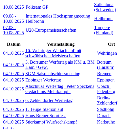
Sollentuna
10.08.2025
Folksam GP
(Schweden)
09.08
-
Internationales Hochsprungmeeting
Heilbronn
10.08.2025
Heilbronn
07.08
-
Tampere
U20-Europameisterschaften
10.08.2025
(Finnland)
Datum
Veranstaltung
Ort
16. Wehringer Wertachlauf mit
04.10.2025
Wehringen
schwäbischen Meisterschaften
3. Borsumer Werfertag als KM u. BM
Borsum
04.10.2025
Ham.+Gew.
(Harsum)
04.10.2025
SGM Saisonabschlussmeeting
Bremen
04.10.2025
Eppinger Werfertag
Eppingen
Abschluss-Werfertag "Peter Speckens
Übach-
04.10.2025
Gedächtnis-Mehrkampf"
Palenberg
Berlin-
04.10.2025
6. Zehlendorfer Werfertag
Zehlendorf
04.10.2025
1. Teupe-Stadionlauf
Stadtlohn
04.10.2025
Hans Breuer Sportfest
Durach
04.10.2025
Stierkampf Wurfsechskampf
Karlsruhe
03.10
-