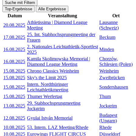
Suche mit Filtern
Top-Ergebnisse
Alle Ergebnisse
Datum
Veranstaltung
Ort
Athletissima | Diamond League
Lausanne
20.08.2025
Meeting
(Schweiz)
25. Int. Stabhochsprungmeeting der
17.08.2025
Beckum
Frauen
2. Nationales Leichtathletik-Sportfest
16.08.2025
Minden
2025
Kamila Skolimowska Memorial |
Chorzów,
16.08.2025
Diamond League Meeting
Schlesien (Polen)
15.08.2025
Chrono Classics Weinheim
Weinheim
15.08.2025
Sky's the Limit 2025
Zweibrücken
Intern. Nordthüringer
15.08.2025
Sondershausen
Leichtathletikmeeting
15.08.2025
Thumer Werfertag
Thum
29. Stabhochsprungmeeting
13.08.2025
Jockgrim
Jockgrim
Budapest
12.08.2025
Gyulai István Memorial
(Ungarn)
10.08.2025
53. Intern. LAZ Meeting/Rhede
Rhede
10.08.2025
Eurowings FLIGHT CIRCUS
Düsseldorf