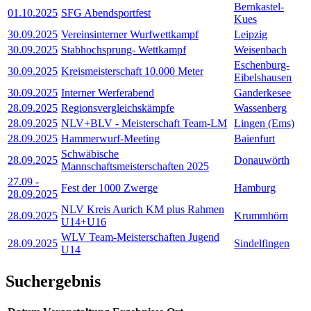
Bernkastel-
01.10.2025
SFG Abendsportfest
Kues
30.09.2025
Vereinsinterner Wurfwettkampf
Leipzig
30.09.2025
Stabhochsprung- Wettkampf
Weisenbach
Eschenburg-
30.09.2025
Kreismeisterschaft 10.000 Meter
Eibelshausen
30.09.2025
Interner Werferabend
Ganderkesee
28.09.2025
Regionsvergleichskämpfe
Wassenberg
28.09.2025
NLV+BLV - Meisterschaft Team-LM
Lingen (Ems)
28.09.2025
Hammerwurf-Meeting
Baienfurt
Schwäbische
28.09.2025
Donauwörth
Mannschaftsmeisterschaften 2025
27.09
-
Fest der 1000 Zwerge
Hamburg
28.09.2025
NLV Kreis Aurich KM plus Rahmen
28.09.2025
Krummhörn
U14+U16
WLV Team-Meisterschaften Jugend
28.09.2025
Sindelfingen
U14
Suchergebnis