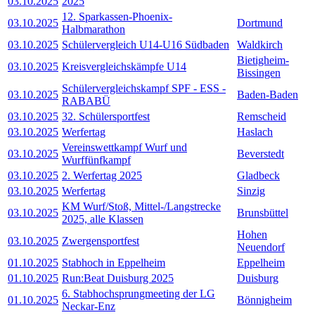
03.10.2025
2025
12. Sparkassen-Phoenix-
03.10.2025
Dortmund
Halbmarathon
03.10.2025
Schülervergleich U14-U16 Südbaden
Waldkirch
Bietigheim-
03.10.2025
Kreisvergleichskämpfe U14
Bissingen
Schülervergleichskampf SPF - ESS -
03.10.2025
Baden-Baden
RABABÜ
03.10.2025
32. Schülersportfest
Remscheid
03.10.2025
Werfertag
Haslach
Vereinswettkampf Wurf und
03.10.2025
Beverstedt
Wurffünfkampf
03.10.2025
2. Werfertag 2025
Gladbeck
03.10.2025
Werfertag
Sinzig
KM Wurf/Stoß, Mittel-/Langstrecke
03.10.2025
Brunsbüttel
2025, alle Klassen
Hohen
03.10.2025
Zwergensportfest
Neuendorf
01.10.2025
Stabhoch in Eppelheim
Eppelheim
01.10.2025
Run:Beat Duisburg 2025
Duisburg
6. Stabhochsprungmeeting der LG
01.10.2025
Bönnigheim
Neckar-Enz