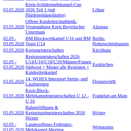
Kreis-Schülermehrkampf-Cup
03.05.2026
2026 Teil 1 (mit
Löhne
Hürdeneinlageläufen)
Offene Kinderleichtathletik-
03.05.2026
Veranstaltung Kreis Bayerischer
Alzenau
Untermain
02.05
-
BM Blockwettkampf U16 und BM
Berlin-
03.05.2026
Team U14
Hohenschönhausen
03.05.2026
Kreismeisterschaften
Kirchhain
Regionsmeisterschaften 2026
02.05
-
U14/U16/U18/U20/Männer/Frauen
Euskirchen
03.05.2026
Südwest + Master alle Regionen +
Kinderdreikampf
14. WOHA Intersport Sprint- und
03.05.2026
Donauwörth
Laufmeeting
Kreis-Block-
03.05.2026
Mehrkampfmeisterschaften U 12 -
Frankfurt am Main
U 16
Bahneröffnung &
03.05.2026
Kreiseinzelmeisterschaften 2026
Höxter
Höxter
02.05
-
Landesoffenes Frühjahrs-
Weingarten
03.05.2026
Mehrkampf-Meeting