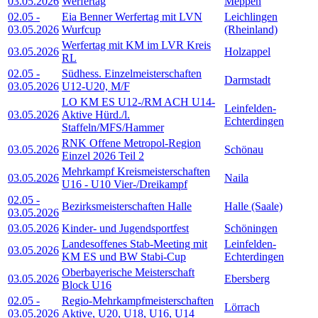
03.05.2026
Werfertag
Meppen
02.05
-
Eia Benner Werfertag mit LVN
Leichlingen
03.05.2026
Wurfcup
(Rheinland)
Werfertag mit KM im LVR Kreis
03.05.2026
Holzappel
RL
02.05
-
Südhess. Einzelmeisterschaften
Darmstadt
03.05.2026
U12-U20, M/F
LO KM ES U12-/RM ACH U14-
Leinfelden-
03.05.2026
Aktive Hürd./l.
Echterdingen
Staffeln/MFS/Hammer
RNK Offene Metropol-Region
03.05.2026
Schönau
Einzel 2026 Teil 2
Mehrkampf Kreismeisterschaften
03.05.2026
Naila
U16 - U10 Vier-/Dreikampf
02.05
-
Bezirksmeisterschaften Halle
Halle (Saale)
03.05.2026
03.05.2026
Kinder- und Jugendsportfest
Schöningen
Landesoffenes Stab-Meeting mit
Leinfelden-
03.05.2026
KM ES und BW Stabi-Cup
Echterdingen
Oberbayerische Meisterschaft
03.05.2026
Ebersberg
Block U16
02.05
-
Regio-Mehrkampfmeisterschaften
Lörrach
03.05.2026
Aktive, U20, U18, U16, U14