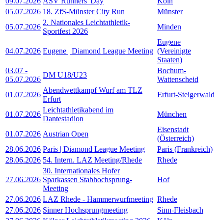
09.07.2026
ASV Runners' Day
Köln
05.07.2026
18. ZfS-Münster City Run
Münster
2. Nationales Leichtathletik-
05.07.2026
Minden
Sportfest 2026
Eugene
04.07.2026
Eugene | Diamond League Meeting
(Vereinigte
Staaten)
03.07
-
Bochum-
DM U18/U23
05.07.2026
Wattenscheid
Abendwettkampf Wurf am TLZ
01.07.2026
Erfurt-Steigerwald
Erfurt
Leichtathletikabend im
01.07.2026
München
Dantestadion
Eisenstadt
01.07.2026
Austrian Open
(Österreich)
28.06.2026
Paris | Diamond League Meeting
Paris (Frankreich)
28.06.2026
54. Intern. LAZ Meeting/Rhede
Rhede
30. Internationales Hofer
27.06.2026
Sparkassen Stabhochsprung-
Hof
Meeting
27.06.2026
LAZ Rhede - Hammerwurfmeeting
Rhede
27.06.2026
Sinner Hochsprungmeeting
Sinn-Fleisbach