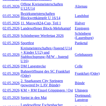
Offene Kreismeisterschaften
03.05.2026
Alzenau
U12/U14
Bezirksmeisterschaften
03.05.2026
Landshut
Blockwettkämpfe U 16/14
03.05.2026
11. Maxwelt24-Cup, Teil 1
Halver
02.05.2026
Landesoffener Block-Mehrkampf
Eppingen
Schönberg
02.05.2026
Schönberger Werfertag 2026
(Lauenburg)
02.05.2026
Sportfest
Panketal
Kreismeisterschaften (Jugend U14
+ Kinder U12) und
02.05.2026
Gelnhausen
Stabhochsprung (M/W - Jugend
U16)
02.05.2026
DM Langstrecke
Celle
Bahneröffnung des SC Frankfurt
02.05.2026
Frankfurt (Oder)
(Oder)
2. Sparkassen City Springen
02.05.2026
Bünde
(powered by LAV Bünde)
02.05.2026
KM + RM Einzel Göppingen / Ost
Uhingen
Dortmund-
02.05.2026
Sprint in den Mai
Lanstrop
Landesoffene Eschenbacher