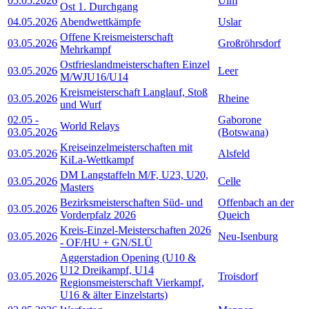
05.05.2026
Ulm
Ost 1. Durchgang
04.05.2026
Abendwettkämpfe
Uslar
Offene Kreismeisterschaft
03.05.2026
Großröhrsdorf
Mehrkampf
Ostfrieslandmeisterschaften Einzel
03.05.2026
Leer
M/WJU16/U14
Kreismeisterschaft Langlauf, Stoß
03.05.2026
Rheine
und Wurf
02.05
-
Gaborone
World Relays
03.05.2026
(Botswana)
Kreiseinzelmeisterschaften mit
03.05.2026
Alsfeld
KiLa-Wettkampf
DM Langstaffeln M/F, U23, U20,
03.05.2026
Celle
Masters
Bezirksmeisterschaften Süd- und
Offenbach an der
03.05.2026
Vorderpfalz 2026
Queich
Kreis-Einzel-Meisterschaften 2026
03.05.2026
Neu-Isenburg
- OF/HU + GN/SLÜ
Aggerstadion Opening (U10 &
U12 Dreikampf, U14
03.05.2026
Troisdorf
Regionsmeisterschaft Vierkampf,
U16 & älter Einzelstarts)