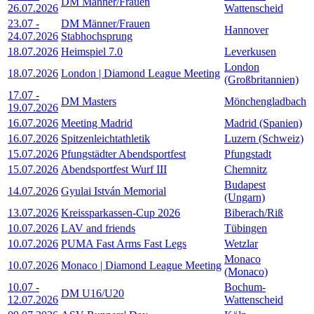
DM Männer/Frauen
26.07.2026
Wattenscheid
23.07
-
DM Männer/Frauen
Hannover
24.07.2026
Stabhochsprung
18.07.2026
Heimspiel 7.0
Leverkusen
London
18.07.2026
London | Diamond League Meeting
(Großbritannien)
17.07
-
DM Masters
Mönchengladbach
19.07.2026
16.07.2026
Meeting Madrid
Madrid (Spanien)
16.07.2026
Spitzenleichtathletik
Luzern (Schweiz)
15.07.2026
Pfungstädter Abendsportfest
Pfungstadt
15.07.2026
Abendsportfest Wurf III
Chemnitz
Budapest
14.07.2026
Gyulai István Memorial
(Ungarn)
13.07.2026
Kreissparkassen-Cup 2026
Biberach/Riß
10.07.2026
LAV and friends
Tübingen
10.07.2026
PUMA Fast Arms Fast Legs
Wetzlar
Monaco
10.07.2026
Monaco | Diamond League Meeting
(Monaco)
10.07
-
Bochum-
DM U16/U20
12.07.2026
Wattenscheid