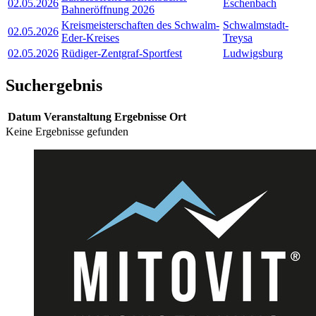
02.05.2026
Eschenbach
Bahneröffnung 2026
Kreismeisterschaften des Schwalm-
Schwalmstadt-
02.05.2026
Eder-Kreises
Treysa
02.05.2026
Rüdiger-Zentgraf-Sportfest
Ludwigsburg
Suchergebnis
Datum
Veranstaltung
Ergebnisse
Ort
Keine Ergebnisse gefunden