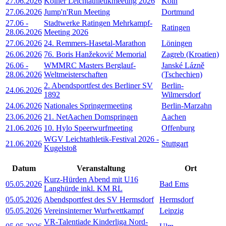
27.06.2026
Kölner Leichtathletikmeeting 2026
Köln
27.06.2026
Jump'n'Run Meeting
Dortmund
27.06
-
Stadtwerke Ratingen Mehrkampf-
Ratingen
28.06.2026
Meeting 2026
27.06.2026
24. Remmers-Hasetal-Marathon
Löningen
26.06.2026
76. Boris Hanžeković Memorial
Zagreb (Kroatien)
26.06
-
WMMRC Masters Berglauf-
Janské Lázně
28.06.2026
Weltmeisterschaften
(Tschechien)
2. Abendsportfest des Berliner SV
Berlin-
24.06.2026
1892
Wilmersdorf
24.06.2026
Nationales Springermeeting
Berlin-Marzahn
23.06.2026
21. NetAachen Domspringen
Aachen
21.06.2026
10. Hylo Speerwurfmeeting
Offenburg
WGV Leichtathletik-Festival 2026 -
21.06.2026
Stuttgart
Kugelstoß
Datum
Veranstaltung
Ort
Kurz-Hürden Abend mit U16
05.05.2026
Bad Ems
Langhürde inkl. KM RL
05.05.2026
Abendsportfest des SV Hermsdorf
Hermsdorf
05.05.2026
Vereinsinterner Wurfwettkampf
Leipzig
VR-Talentiade Kinderliga Nord-