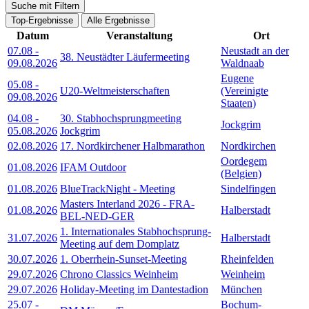
Suche mit Filtern
Top-Ergebnisse
Alle Ergebnisse
Datum
Veranstaltung
Ort
07.08
-
Neustadt an der
38. Neustädter Läufermeeting
09.08.2026
Waldnaab
Eugene
05.08
-
U20-Weltmeisterschaften
(Vereinigte
09.08.2026
Staaten)
04.08
-
30. Stabhochsprungmeeting
Jockgrim
05.08.2026
Jockgrim
02.08.2026
17. Nordkirchener Halbmarathon
Nordkirchen
Oordegem
01.08.2026
IFAM Outdoor
(Belgien)
01.08.2026
BlueTrackNight - Meeting
Sindelfingen
Masters Interland 2026 - FRA-
01.08.2026
Halberstadt
BEL-NED-GER
1. Internationales Stabhochsprung-
31.07.2026
Halberstadt
Meeting auf dem Domplatz
30.07.2026
1. Oberrhein-Sunset-Meeting
Rheinfelden
29.07.2026
Chrono Classics Weinheim
Weinheim
29.07.2026
Holiday-Meeting im Dantestadion
München
25.07
-
Bochum-