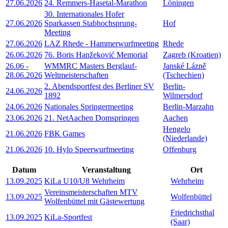
27.06.2026
24. Remmers-Hasetal-Marathon
Löningen
30. Internationales Hofer
27.06.2026
Sparkassen Stabhochsprung-
Hof
Meeting
27.06.2026
LAZ Rhede - Hammerwurfmeeting
Rhede
26.06.2026
76. Boris Hanžeković Memorial
Zagreb (Kroatien)
26.06
-
WMMRC Masters Berglauf-
Janské Lázně
28.06.2026
Weltmeisterschaften
(Tschechien)
2. Abendsportfest des Berliner SV
Berlin-
24.06.2026
1892
Wilmersdorf
24.06.2026
Nationales Springermeeting
Berlin-Marzahn
23.06.2026
21. NetAachen Domspringen
Aachen
Hengelo
21.06.2026
FBK Games
(Niederlande)
21.06.2026
10. Hylo Speerwurfmeeting
Offenburg
Datum
Veranstaltung
Ort
13.09.2025
KiLa U10/U8 Wehrheim
Wehrheim
Vereinsmeisterschaften MTV
13.09.2025
Wolfenbüttel
Wolfenbüttel mit Gästewertung
Friedrichsthal
13.09.2025
KiLa-Sportfest
(Saar)