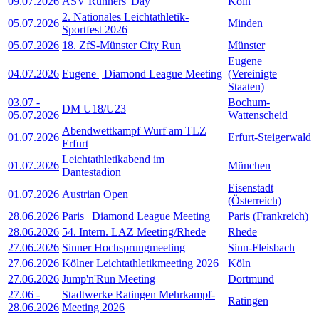
09.07.2026
ASV Runners' Day
Köln
2. Nationales Leichtathletik-
05.07.2026
Minden
Sportfest 2026
05.07.2026
18. ZfS-Münster City Run
Münster
Eugene
04.07.2026
Eugene | Diamond League Meeting
(Vereinigte
Staaten)
03.07
-
Bochum-
DM U18/U23
05.07.2026
Wattenscheid
Abendwettkampf Wurf am TLZ
01.07.2026
Erfurt-Steigerwald
Erfurt
Leichtathletikabend im
01.07.2026
München
Dantestadion
Eisenstadt
01.07.2026
Austrian Open
(Österreich)
28.06.2026
Paris | Diamond League Meeting
Paris (Frankreich)
28.06.2026
54. Intern. LAZ Meeting/Rhede
Rhede
27.06.2026
Sinner Hochsprungmeeting
Sinn-Fleisbach
27.06.2026
Kölner Leichtathletikmeeting 2026
Köln
27.06.2026
Jump'n'Run Meeting
Dortmund
27.06
-
Stadtwerke Ratingen Mehrkampf-
Ratingen
28.06.2026
Meeting 2026