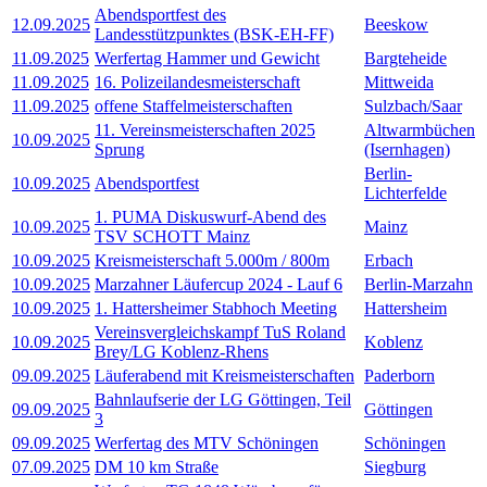
Abendsportfest des
12.09.2025
Beeskow
Landesstützpunktes (BSK-EH-FF)
11.09.2025
Werfertag Hammer und Gewicht
Bargteheide
11.09.2025
16. Polizeilandesmeisterschaft
Mittweida
11.09.2025
offene Staffelmeisterschaften
Sulzbach/Saar
11. Vereinsmeisterschaften 2025
Altwarmbüchen
10.09.2025
Sprung
(Isernhagen)
Berlin-
10.09.2025
Abendsportfest
Lichterfelde
1. PUMA Diskuswurf-Abend des
10.09.2025
Mainz
TSV SCHOTT Mainz
10.09.2025
Kreismeisterschaft 5.000m / 800m
Erbach
10.09.2025
Marzahner Läufercup 2024 - Lauf 6
Berlin-Marzahn
10.09.2025
1. Hattersheimer Stabhoch Meeting
Hattersheim
Vereinsvergleichskampf TuS Roland
10.09.2025
Koblenz
Brey/LG Koblenz-Rhens
09.09.2025
Läuferabend mit Kreismeisterschaften
Paderborn
Bahnlaufserie der LG Göttingen, Teil
09.09.2025
Göttingen
3
09.09.2025
Werfertag des MTV Schöningen
Schöningen
07.09.2025
DM 10 km Straße
Siegburg