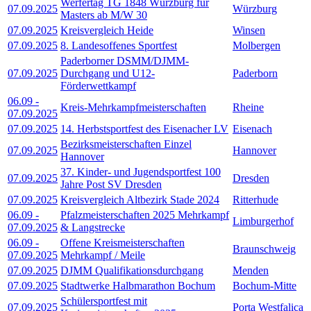
Werfertag TG 1848 Würzburg für
07.09.2025
Würzburg
Masters ab M/W 30
07.09.2025
Kreisvergleich Heide
Winsen
07.09.2025
8. Landesoffenes Sportfest
Molbergen
Paderborner DSMM/DJMM-
07.09.2025
Durchgang und U12-
Paderborn
Förderwettkampf
06.09
-
Kreis-Mehrkampfmeisterschaften
Rheine
07.09.2025
07.09.2025
14. Herbstsportfest des Eisenacher LV
Eisenach
Bezirksmeisterschaften Einzel
07.09.2025
Hannover
Hannover
37. Kinder- und Jugendsportfest 100
07.09.2025
Dresden
Jahre Post SV Dresden
07.09.2025
Kreisvergleich Altbezirk Stade 2024
Ritterhude
06.09
-
Pfalzmeisterschaften 2025 Mehrkampf
Limburgerhof
07.09.2025
& Langstrecke
06.09
-
Offene Kreismeisterschaften
Braunschweig
07.09.2025
Mehrkampf / Meile
07.09.2025
DJMM Qualifikationsdurchgang
Menden
07.09.2025
Stadtwerke Halbmarathon Bochum
Bochum-Mitte
Schülersportfest mit
07.09.2025
Porta Westfalica