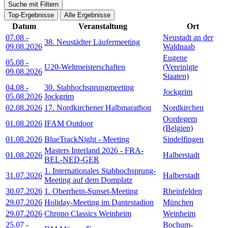
Suche mit Filtern
Top-Ergebnisse
Alle Ergebnisse
Datum
Veranstaltung
Ort
07.08
-
Neustadt an der
38. Neustädter Läufermeeting
09.08.2026
Waldnaab
Eugene
05.08
-
U20-Weltmeisterschaften
(Vereinigte
09.08.2026
Staaten)
04.08
-
30. Stabhochsprungmeeting
Jockgrim
05.08.2026
Jockgrim
02.08.2026
17. Nordkirchener Halbmarathon
Nordkirchen
Oordegem
01.08.2026
IFAM Outdoor
(Belgien)
01.08.2026
BlueTrackNight - Meeting
Sindelfingen
Masters Interland 2026 - FRA-
01.08.2026
Halberstadt
BEL-NED-GER
1. Internationales Stabhochsprung-
31.07.2026
Halberstadt
Meeting auf dem Domplatz
30.07.2026
1. Oberrhein-Sunset-Meeting
Rheinfelden
29.07.2026
Holiday-Meeting im Dantestadion
München
29.07.2026
Chrono Classics Weinheim
Weinheim
25.07
-
Bochum-