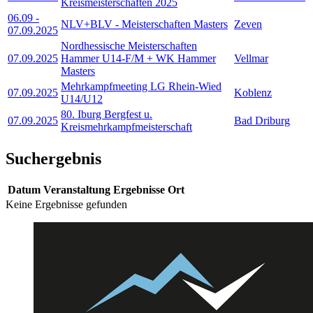
Kreismeisterschaften 2025
06.09
-
NLV+BLV - Meisterschaften Masters
Zeven
07.09.2025
Nordhessische Meisterschaften
07.09.2025
Hammer U14-F/M + WK Hammer
Vellmar
Masters
Mehrkampfmeeting LG Rhein-Wied
07.09.2025
Koblenz
U14/U12
80. Iburg Bergfest u.
07.09.2025
Bad Driburg
Kreismehrkampfmeisterschaft
Suchergebnis
Datum
Veranstaltung
Ergebnisse
Ort
Keine Ergebnisse gefunden