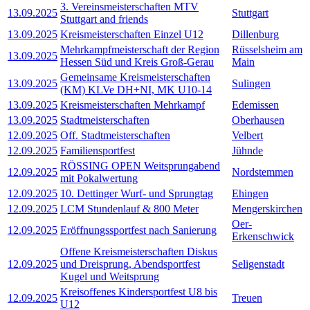
3. Vereinsmeisterschaften MTV
13.09.2025
Stuttgart
Stuttgart and friends
13.09.2025
Kreismeisterschaften Einzel U12
Dillenburg
Mehrkampfmeisterschaft der Region
Rüsselsheim am
13.09.2025
Hessen Süd und Kreis Groß-Gerau
Main
Gemeinsame Kreismeisterschaften
13.09.2025
Sulingen
(KM) KLVe DH+NI, MK U10-14
13.09.2025
Kreismeisterschaften Mehrkampf
Edemissen
13.09.2025
Stadtmeisterschaften
Oberhausen
12.09.2025
Off. Stadtmeisterschaften
Velbert
12.09.2025
Familiensportfest
Jühnde
RÖSSING OPEN Weitsprungabend
12.09.2025
Nordstemmen
mit Pokalwertung
12.09.2025
10. Dettinger Wurf- und Sprungtag
Ehingen
12.09.2025
LCM Stundenlauf & 800 Meter
Mengerskirchen
Oer-
12.09.2025
Eröffnungssportfest nach Sanierung
Erkenschwick
Offene Kreismeisterschaften Diskus
12.09.2025
und Dreisprung, Abendsportfest
Seligenstadt
Kugel und Weitsprung
Kreisoffenes Kindersportfest U8 bis
12.09.2025
Treuen
U12