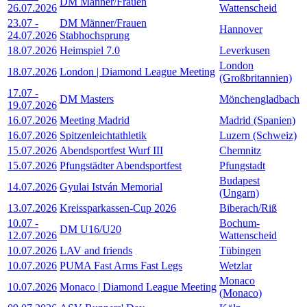
DM Männer/Frauen
26.07.2026
Wattenscheid
23.07
-
DM Männer/Frauen
Hannover
24.07.2026
Stabhochsprung
18.07.2026
Heimspiel 7.0
Leverkusen
London
18.07.2026
London | Diamond League Meeting
(Großbritannien)
17.07
-
DM Masters
Mönchengladbach
19.07.2026
16.07.2026
Meeting Madrid
Madrid (Spanien)
16.07.2026
Spitzenleichtathletik
Luzern (Schweiz)
15.07.2026
Abendsportfest Wurf III
Chemnitz
15.07.2026
Pfungstädter Abendsportfest
Pfungstadt
Budapest
14.07.2026
Gyulai István Memorial
(Ungarn)
13.07.2026
Kreissparkassen-Cup 2026
Biberach/Riß
10.07
-
Bochum-
DM U16/U20
12.07.2026
Wattenscheid
10.07.2026
LAV and friends
Tübingen
10.07.2026
PUMA Fast Arms Fast Legs
Wetzlar
Monaco
10.07.2026
Monaco | Diamond League Meeting
(Monaco)