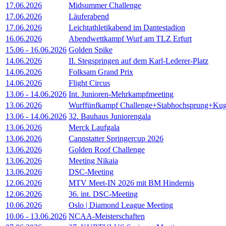
17.06.2026
Midsummer Challenge
17.06.2026
Läuferabend
17.06.2026
Leichtathletikabend im Dantestadion
16.06.2026
Abendwettkampf Wurf am TLZ Erfurt
15.06
-
16.06.2026
Golden Spike
14.06.2026
II. Stegspringen auf dem Karl-Lederer-Platz
14.06.2026
Folksam Grand Prix
14.06.2026
Flight Circus
13.06
-
14.06.2026
Int. Junioren-Mehrkampfmeeting
13.06.2026
Wurffünfkampf Challenge+Stabhochsprung+Kug
13.06
-
14.06.2026
32. Bauhaus Juniorengala
13.06.2026
Merck Laufgala
13.06.2026
Cannstatter Springercup 2026
13.06.2026
Golden Roof Challenge
13.06.2026
Meeting Nikaia
13.06.2026
DSC-Meeting
12.06.2026
MTV Meet-IN 2026 mit BM Hindernis
12.06.2026
36. int. DSC-Meeting
10.06.2026
Oslo | Diamond League Meeting
10.06
-
13.06.2026
NCAA-Meisterschaften