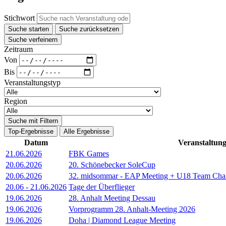
Stichwort
Suche starten
Suche zurücksetzen
Suche verfeinern
Zeitraum
Von
Bis
Veranstaltungstyp
Region
Suche mit Filtern
Top-Ergebnisse
Alle Ergebnisse
Datum
Veranstaltun
21.06.2026
FBK Games
20.06.2026
20. Schönebecker SoleCup
20.06.2026
32. midsommar - EAP Meeting + U18 Team Cha
20.06
-
21.06.2026
Tage der Überflieger
19.06.2026
28. Anhalt Meeting Dessau
19.06.2026
Vorprogramm 28. Anhalt-Meeting 2026
19.06.2026
Doha | Diamond League Meeting