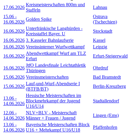
Kreismeisterschaften 800m und
17.06.2026
Lahnau
Staffeln
15.06
-
Ostrava
Golden Spike
16.06.2026
(Tschechien)
Unterfränkische Langhürden -
16.06.2026
Stockstadt
Kreisstaffel Bayer. U
16.06.2026
3. Kasseler Bahnlaufserie
Kassel
16.06.2026
Vereinsinterner Wurfwettkampf
Leipzig
Abendwettkampf Wurf am TLZ
16.06.2026
Erfurt-Steigerwald
Erfurt
JtfO Landesfinale Leichtathletik
16.06.2026
Ohrdruf
Thüringen
15.06.2026
Vereinsmeisterschaften
Bad Bramstedt
Lauf-und-Wurf-Abendserie I
15.06.2026
Berlin-Kreuzberg
(BTFB/BT)
Hessische Meisterschaften im
13.06
-
Blockmehrkampf der Jugend
Stadtallendorf
14.06.2026
U16/U14
12.06
-
NLV+BLV - Meisterschaft
Lingen (Ems)
14.06.2026
Männer + Frauen / Jugend
13.06
-
Bayerische Meisterschaften Block
Pfaffenhofen
14.06.2026
U16 + Mehrkampf U16/U18