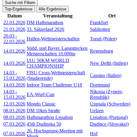
Suche mit Filtern
Top-Ergebnisse
Alle Ergebnisse
Datum
Veranstaltung
Ort
22.03.2026
DM Halbmarathon
Frankfurt
21.03.2026
33. Sälzerlauf 2026
Salzkotten
20.03
-
Hallen-Weltmeisterschaften
Toruń (Polen)
22.03.2026
Südd. und Bayer. Langstrecken
14.03.2026
Regensburg
Meisterschaften 10.000m
IAU 50KM WORLD
14.03.2026
New Delhi (Indien)
CHAMPIONSHIP
14.03
-
FISU Cross-Weltmeisterschaft
Cassino (Italien)
15.03.2026
(Studierende)
14.03.2026
Indoor Team Challenge U18
Dortmund
14.03
-
Nikosia (Zypern,
EA-Wurf-Cup
15.03.2026
Republik)
12.03.2026
Mondo Classic
Uppsala (Schweden)
08.03.2026
DM 10km Straße
Uelzen
08.03.2026
Halbmarathon Lissabon
Lissabon (Portugal)
07.03.2026
45th Dudinska 50
Dudince (Slowakei)
26. Hochsprung-Meeting mit
07.03.2026
Hof
Musik