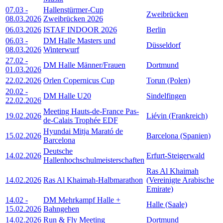
07.03
-
Hallenstürmer-Cup
Zweibrücken
08.03.2026
Zweibrücken 2026
06.03.2026
ISTAF INDOOR 2026
Berlin
06.03
-
DM Halle Masters und
Düsseldorf
08.03.2026
Winterwurf
27.02
-
DM Halle Männer/Frauen
Dortmund
01.03.2026
22.02.2026
Orlen Copernicus Cup
Torun (Polen)
20.02
-
DM Halle U20
Sindelfingen
22.02.2026
Meeting Hauts-de-France Pas-
19.02.2026
Liévin (Frankreich)
de-Calais Trophée EDF
Hyundai Mitja Marató de
15.02.2026
Barcelona (Spanien)
Barcelona
Deutsche
14.02.2026
Erfurt-Steigerwald
Hallenhochschulmeisterschaften
Ras Al Khaimah
14.02.2026
Ras Al Khaimah-Halbmarathon
(Vereinigte Arabische
Emirate)
14.02
-
DM Mehrkampf Halle +
Halle (Saale)
15.02.2026
Bahngehen
14.02.2026
Run & Fly Meeting
Dortmund