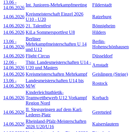
13.06
-
Int. Junioren-Mehrkampfmeeting
Filderstadt
14.06.2026
Kreismeisterschaft Einzel 2026
14.06.2026
Ratzeburg
U10 - U20
14.06.2026
21. Talentfest
Bönnigheim
14.06.2026
KiLa Sommersportfest U8
Hilders
Berliner
13.06
-
Berlin-
Mehrkampfmeisterschaften U 14
14.06.2026
Hohenschönhausen
und U12
14.06.2026
Flight Circus
Düsseldorf
12.06
-
Thür. Landesmeisterschaften U14 -
Arnstadt
14.06.2026
U20 und Masters
14.06.2026
Kreismeisterschaften Mehrkampf
Geislingen (Steige)
13.06
-
Landesmeisterschaften U14 bis
Rostock
14.06.2026
M/W
Kinderleichtathletik-
14.06.2026
Teamwettbewerb U12 Vorkampf
Korbach
Region Nord
II. Stegspringen auf dem Karl-
14.06.2026
Geretsried
Lederer-Platz
Rheinland-Pfalz-Meisterschaften
14.06.2026
Kaiserslautern
2026 U20/U16