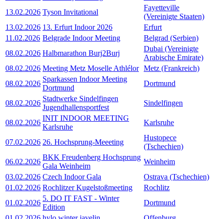
Fayetteville
13.02.2026
Tyson Invitational
(Vereinigte Staaten)
13.02.2026
13. Erfurt Indoor 2026
Erfurt
11.02.2026
Belgrade Indoor Meeting
Belgrad (Serbien)
Dubai (Vereinigte
08.02.2026
Halbmarathon Burj2Burj
Arabische Emirate)
08.02.2026
Meeting Metz Moselle Athlélor
Metz (Frankreich)
Sparkassen Indoor Meeting
08.02.2026
Dortmund
Dortmund
Stadtwerke Sindelfingen
08.02.2026
Sindelfingen
Jugendhallensportfest
INIT INDOOR MEETING
08.02.2026
Karlsruhe
Karlsruhe
Hustopece
07.02.2026
26. Hochsprung-Meeeting
(Tschechien)
BKK Freudenberg Hochsprung
06.02.2026
Weinheim
Gala Weinheim
03.02.2026
Czech Indoor Gala
Ostrava (Tschechien)
01.02.2026
Rochlitzer Kugelstoßmeeting
Rochlitz
5. DO IT FAST - Winter
01.02.2026
Dortmund
Edition
01.02.2026
hylo winter javelin
Offenburg