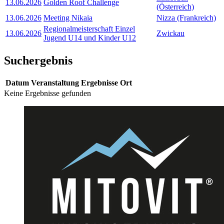
13.06.2026
Golden Roof Challenge
(Österreich)
13.06.2026
Meeting Nikaia
Nizza (Frankreich)
Regionalmeisterschaft Einzel
13.06.2026
Zwickau
Jugend U14 und Kinder U12
Suchergebnis
Datum
Veranstaltung
Ergebnisse
Ort
Keine Ergebnisse gefunden