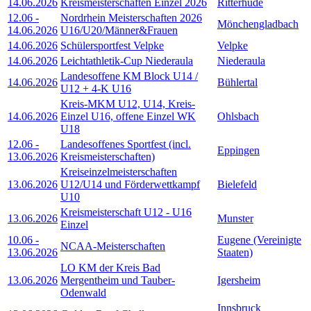
14.06.2026
Kreismeisterschaften Einzel 2026
Ritterhude
12.06
-
Nordrhein Meisterschaften 2026
Mönchengladbach
14.06.2026
U16/U20/Männer&Frauen
14.06.2026
Schülersportfest Velpke
Velpke
14.06.2026
Leichtathletik-Cup Niederaula
Niederaula
Landesoffene KM Block U14 /
14.06.2026
Bühlertal
U12 + 4-K U16
Kreis-MKM U12, U14, Kreis-
14.06.2026
Einzel U16, offene Einzel WK
Ohlsbach
U18
12.06
-
Landesoffenes Sportfest (incl.
Eppingen
13.06.2026
Kreismeisterschaften)
Kreiseinzelmeisterschaften
13.06.2026
U12/U14 und Förderwettkampf
Bielefeld
U10
Kreismeisterschaft U12 - U16
13.06.2026
Munster
Einzel
10.06
-
Eugene (Vereinigte
NCAA-Meisterschaften
13.06.2026
Staaten)
LO KM der Kreis Bad
13.06.2026
Mergentheim und Tauber-
Igersheim
Odenwald
Innsbruck