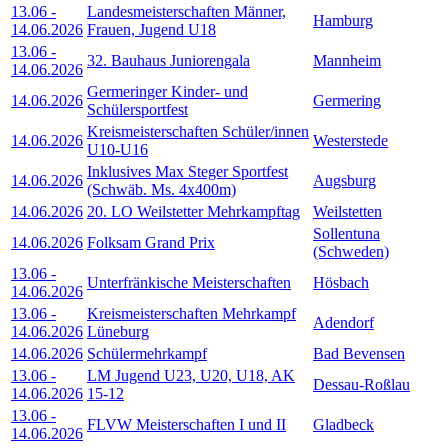
13.06
-
Landesmeisterschaften Männer,
Hamburg
14.06.2026
Frauen, Jugend U18
13.06
-
32. Bauhaus Juniorengala
Mannheim
14.06.2026
Germeringer Kinder- und
14.06.2026
Germering
Schülersportfest
Kreismeisterschaften Schüler/innen
14.06.2026
Westerstede
U10-U16
Inklusives Max Steger Sportfest
14.06.2026
Augsburg
(Schwäb. Ms. 4x400m)
14.06.2026
20. LO Weilstetter Mehrkampftag
Weilstetten
Sollentuna
14.06.2026
Folksam Grand Prix
(Schweden)
13.06
-
Unterfränkische Meisterschaften
Hösbach
14.06.2026
13.06
-
Kreismeisterschaften Mehrkampf
Adendorf
14.06.2026
Lüneburg
14.06.2026
Schülermehrkampf
Bad Bevensen
13.06
-
LM Jugend U23, U20, U18, AK
Dessau-Roßlau
14.06.2026
15-12
13.06
-
FLVW Meisterschaften I und II
Gladbeck
14.06.2026