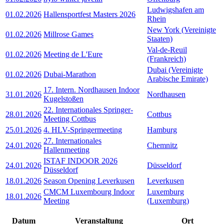
Ludwigshafen am
01.02.2026
Hallensportfest Masters 2026
Rhein
New York (Vereinigte
01.02.2026
Millrose Games
Staaten)
Val-de-Reuil
01.02.2026
Meeting de L'Eure
(Frankreich)
Dubai (Vereinigte
01.02.2026
Dubai-Marathon
Arabische Emirate)
17. Intern. Nordhausen Indoor
31.01.2026
Nordhausen
Kugelstoßen
22. Internationales Springer-
28.01.2026
Cottbus
Meeting Cottbus
25.01.2026
4. HLV-Springermeeting
Hamburg
27. Internationales
24.01.2026
Chemnitz
Hallenmeeting
ISTAF INDOOR 2026
24.01.2026
Düsseldorf
Düsseldorf
18.01.2026
Season Opening Leverkusen
Leverkusen
CMCM Luxembourg Indoor
Luxemburg
18.01.2026
Meeting
(Luxemburg)
Datum
Veranstaltung
Ort