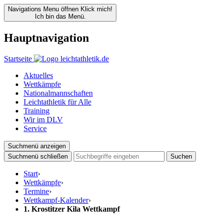
Navigations Menu öffnen
Klick mich!
Ich bin das Menü.
Hauptnavigation
Startseite
Aktuelles
Wettkämpfe
Nationalmannschaften
Leichtathletik für Alle
Training
Wir im DLV
Service
Suchmenü anzeigen
Suchmenü schließen
Suchen
Start
›
Wettkämpfe
›
Termine
›
Wettkampf-Kalender
›
1. Krostitzer Kila Wettkampf