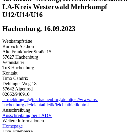
LA-Kreis Westerwald Mehrkampf
U12/U14/U16
Hachenburg, 16.09.2023
Wettkampfstätte
Burbach-Stadion
Alte Frankfurter Straße 15
57627 Hachenburg
Veranstalter
TuS Hachenburg
Kontakt
Timo Candrix
Dehlinger Weg 18
57642 Alpenrod
02662/940910
la-meldungen@tus-hachenburg.de
https://www.tus-
hachenburg.de/leichtathletik/leichtathletik.html
Ausschreibung
Ausschreibung bei LADV
Weitere Informationen
Homepage
Live-Ergebnisse