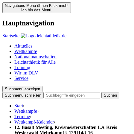
Navigations Menu öffnen
Klick mich!
Ich bin das Menü.
Hauptnavigation
Startseite
Aktuelles
Wettkämpfe
Nationalmannschaften
Leichtathletik für Alle
Training
Wir im DLV
Service
Suchmenü anzeigen
Suchmenü schließen
Suchen
Start
›
Wettkämpfe
›
Termine
›
Wettkampf-Kalender
›
12. Basalt-Meeting, Kreismeisterschaften LA-Kreis
Westerwald Mehrkampf U12/U14/U16