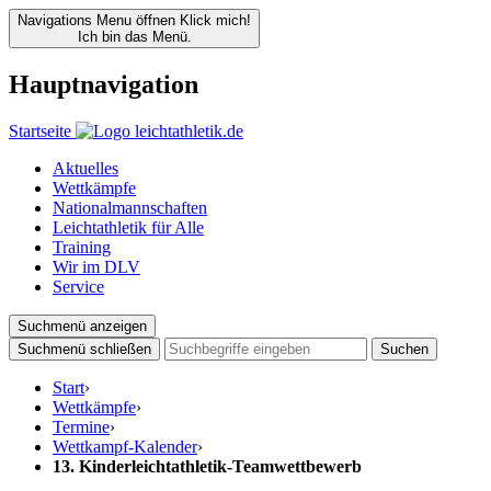
Navigations Menu öffnen
Klick mich!
Ich bin das Menü.
Hauptnavigation
Startseite
Aktuelles
Wettkämpfe
Nationalmannschaften
Leichtathletik für Alle
Training
Wir im DLV
Service
Suchmenü anzeigen
Suchmenü schließen
Suchen
Start
›
Wettkämpfe
›
Termine
›
Wettkampf-Kalender
›
13. Kinderleichtathletik-Teamwettbewerb