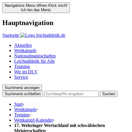
Navigations Menu öffnen
Klick mich!
Ich bin das Menü.
Hauptnavigation
Startseite
Aktuelles
Wettkämpfe
Nationalmannschaften
Leichtathletik für Alle
Training
Wir im DLV
Service
Suchmenü anzeigen
Suchmenü schließen
Suchen
Start
›
Wettkämpfe
›
Termine
›
Wettkampf-Kalender
›
17. Wehringer Wertachlauf mit schwäbischen
Meisterschaften