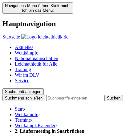
Navigations Menu öffnen
Klick mich!
Ich bin das Menü.
Hauptnavigation
Startseite
Aktuelles
Wettkämpfe
Nationalmannschaften
Leichtathletik für Alle
Training
Wir im DLV
Service
Suchmenü anzeigen
Suchmenü schließen
Suchen
Start
›
Wettkämpfe
›
Termine
›
Wettkampf-Kalender
›
2. Läufermeeting in Saarbrücken