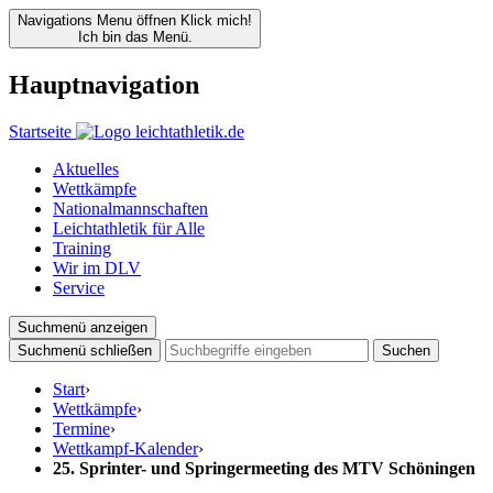
Navigations Menu öffnen
Klick mich!
Ich bin das Menü.
Hauptnavigation
Startseite
Aktuelles
Wettkämpfe
Nationalmannschaften
Leichtathletik für Alle
Training
Wir im DLV
Service
Suchmenü anzeigen
Suchmenü schließen
Suchen
Start
›
Wettkämpfe
›
Termine
›
Wettkampf-Kalender
›
25. Sprinter- und Springermeeting des MTV Schöningen