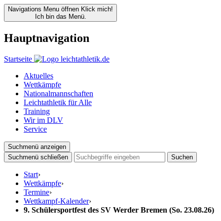
Navigations Menu öffnen
Klick mich!
Ich bin das Menü.
Hauptnavigation
Startseite
Aktuelles
Wettkämpfe
Nationalmannschaften
Leichtathletik für Alle
Training
Wir im DLV
Service
Suchmenü anzeigen
Suchmenü schließen
Suchen
Start
›
Wettkämpfe
›
Termine
›
Wettkampf-Kalender
›
9. Schülersportfest des SV Werder Bremen (So. 23.08.26)