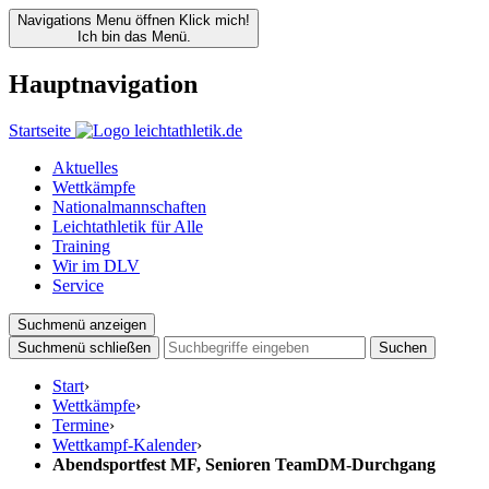
Navigations Menu öffnen
Klick mich!
Ich bin das Menü.
Hauptnavigation
Startseite
Aktuelles
Wettkämpfe
Nationalmannschaften
Leichtathletik für Alle
Training
Wir im DLV
Service
Suchmenü anzeigen
Suchmenü schließen
Suchen
Start
›
Wettkämpfe
›
Termine
›
Wettkampf-Kalender
›
Abendsportfest MF, Senioren TeamDM-Durchgang