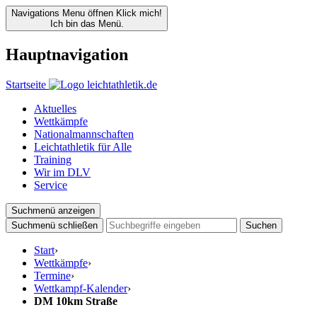
Navigations Menu öffnen
Klick mich!
Ich bin das Menü.
Hauptnavigation
Startseite
Aktuelles
Wettkämpfe
Nationalmannschaften
Leichtathletik für Alle
Training
Wir im DLV
Service
Suchmenü anzeigen
Suchmenü schließen
Suchen
Start
›
Wettkämpfe
›
Termine
›
Wettkampf-Kalender
›
DM 10km Straße