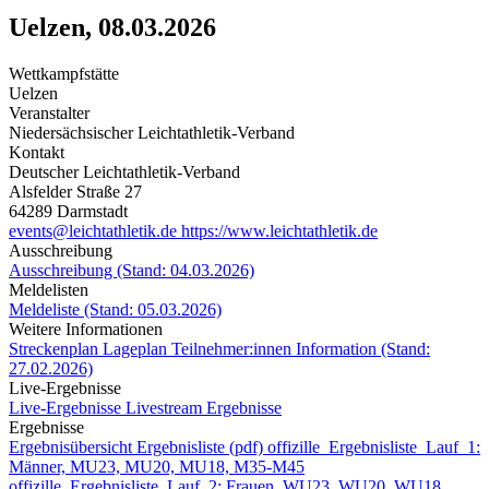
Uelzen, 08.03.2026
Wettkampfstätte
Uelzen
Veranstalter
Niedersächsischer Leichtathletik-Verband
Kontakt
Deutscher Leichtathletik-Verband
Alsfelder Straße 27
64289 Darmstadt
events@leichtathletik.de
https://www.leichtathletik.de
Ausschreibung
Ausschreibung (Stand: 04.03.2026)
Meldelisten
Meldeliste (Stand: 05.03.2026)
Weitere Informationen
Streckenplan
Lageplan
Teilnehmer:innen Information (Stand:
27.02.2026)
Live-Ergebnisse
Live-Ergebnisse
Livestream
Ergebnisse
Ergebnisse
Ergebnisübersicht
Ergebnisliste (pdf)
offizille_Ergebnisliste_Lauf_1:
Männer, MU23, MU20, MU18, M35-M45
offizille_Ergebnisliste_Lauf_2: Frauen, WU23, WU20, WU18,