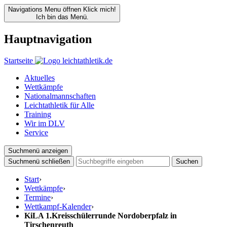
Navigations Menu öffnen
Klick mich!
Ich bin das Menü.
Hauptnavigation
Startseite
Aktuelles
Wettkämpfe
Nationalmannschaften
Leichtathletik für Alle
Training
Wir im DLV
Service
Suchmenü anzeigen
Suchmenü schließen
Suchen
Start
›
Wettkämpfe
›
Termine
›
Wettkampf-Kalender
›
KiLA 1.Kreisschülerrunde Nordoberpfalz in
Tirschenreuth