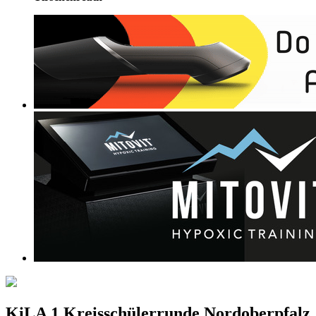
KiLA 1.Kreisschülerrunde Nordoberpfalz