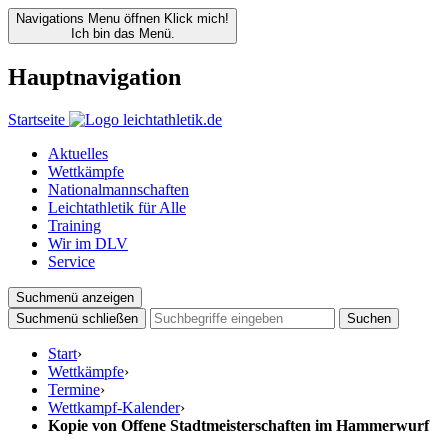
Navigations Menu öffnen
Klick mich!
Ich bin das Menü.
Hauptnavigation
Startseite
Aktuelles
Wettkämpfe
Nationalmannschaften
Leichtathletik für Alle
Training
Wir im DLV
Service
Suchmenü anzeigen
Suchmenü schließen
Suchen
Start
›
Wettkämpfe
›
Termine
›
Wettkampf-Kalender
›
Kopie von Offene Stadtmeisterschaften im Hammerwurf