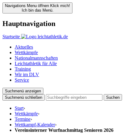
Navigations Menu öffnen
Klick mich!
Ich bin das Menü.
Hauptnavigation
Startseite
Aktuelles
Wettkämpfe
Nationalmannschaften
Leichtathletik für Alle
Training
Wir im DLV
Service
Suchmenü anzeigen
Suchmenü schließen
Suchen
Start
›
Wettkämpfe
›
Termine
›
Wettkampf-Kalender
›
Vereinsinterner Wurfnachmittag Senioren 2026