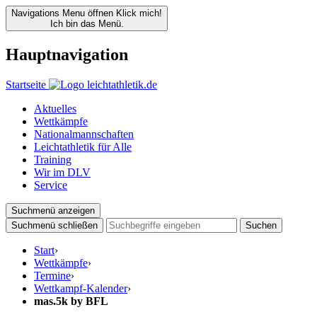
Navigations Menu öffnen
Klick mich!
Ich bin das Menü.
Hauptnavigation
Startseite
Aktuelles
Wettkämpfe
Nationalmannschaften
Leichtathletik für Alle
Training
Wir im DLV
Service
Suchmenü anzeigen
Suchmenü schließen
Suchen
Start
›
Wettkämpfe
›
Termine
›
Wettkampf-Kalender
›
mas.5k by BFL