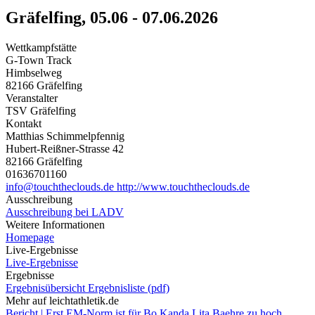
Gräfelfing, 05.06 - 07.06.2026
Wettkampfstätte
G-Town Track
Himbselweg
82166 Gräfelfing
Veranstalter
TSV Gräfelfing
Kontakt
Matthias Schimmelpfennig
Hubert-Reißner-Strasse 42
82166 Gräfelfing
01636701160
info@touchtheclouds.de
http://www.touchtheclouds.de
Ausschreibung
Ausschreibung bei LADV
Weitere Informationen
Homepage
Live-Ergebnisse
Live-Ergebnisse
Ergebnisse
Ergebnisübersicht
Ergebnisliste (pdf)
Mehr auf leichtathletik.de
Bericht | Erst EM-Norm ist für Bo Kanda Lita Baehre zu hoch