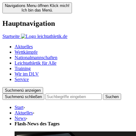
Navigations Menu öffnen
Klick mich!
Ich bin das Menü.
Hauptnavigation
Startseite
Aktuelles
Wettkämpfe
Nationalmannschaften
Leichtathletik für Alle
Training
Wir im DLV
Service
Suchmenü anzeigen
Suchmenü schließen
Suchen
Start
›
Aktuelles
›
News
›
Flash-News des Tages