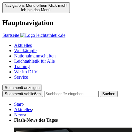
Navigations Menu öffnen
Klick mich!
Ich bin das Menü.
Hauptnavigation
Startseite
Aktuelles
Wettkämpfe
Nationalmannschaften
Leichtathletik für Alle
Training
Wir im DLV
Service
Suchmenü anzeigen
Suchmenü schließen
Suchen
Start
›
Aktuelles
›
News
›
Flash-News des Tages