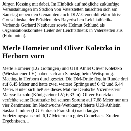
Jürgen Kessing mit dabei. Im Hinblick auf mögliche zukünftige
Veranstaltungen im Stadion von Vaterstetten tauschten sich am
Samstag neben den Genannten auch DLV-Generaldirektor Idriss
Gonschinska, der Präsident des Bayerischen Leichtathletik-
Verbands Gerhard Neubauer sowie Helmut Schlund als
Organisationskomitee-Leiter der Leichtathletik in Vaterstetten aus
(Foto unten).
Merle Homeier und Oliver Koletzko in
Herborn vorn
Merle Homeier (LG Göttingen) und U18-Athlet Oliver Koletzko
(Wiesbadener LV) haben sich am Samstag beim Weitsprung-
Meeting in Herborn durchgesetzt. Die DM-Dritte flog in Runde drei
auf 6,45 Meter und hatte zwei weitere Sprünge auf 6,42 und 6,44
Meter. Hinter sich ließ sie dieses Mal die Deutsche Vizemeisterin
Maryse Luzolo (Königsteiner LV; 6,33 m). Oliver Koletzko
verfehlte seine Bestmarke bei seinem Sprung auf 7,68 Meter nur um
vier Zentimeter. Im Nachwuchs-Wettkampf feierte U20-Athletin
Saskia Lindner (LG Eintrach Frankfurt) nach langer
Verletzungspause mit 6,17 Metern ein gutes Comeback. Zu den
Ergebnissen…