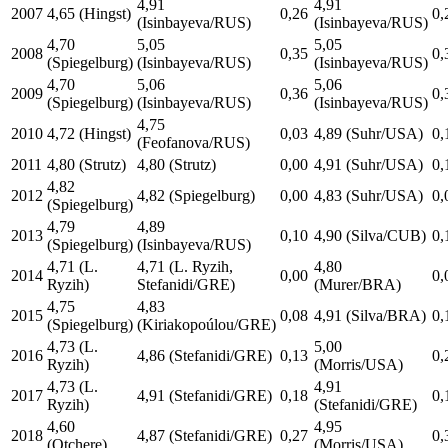
4,91
4,91
2007
4,65 (Hingst)
0,26
0,
(Isinbayeva/RUS)
(Isinbayeva/RUS)
4,70
5,05
5,05
2008
0,35
0,
(Spiegelburg)
(Isinbayeva/RUS)
(Isinbayeva/RUS)
4,70
5,06
5,06
2009
0,36
0,
(Spiegelburg)
(Isinbayeva/RUS)
(Isinbayeva/RUS)
4,75
2010
4,72 (Hingst)
0,03
4,89 (Suhr/USA)
0,
(Feofanova/RUS)
2011
4,80 (Strutz)
4,80 (Strutz)
0,00
4,91 (Suhr/USA)
0,
4,82
2012
4,82 (Spiegelburg)
0,00
4,83 (Suhr/USA)
0,
(Spiegelburg)
4,79
4,89
2013
0,10
4,90 (Silva/CUB)
0,
(Spiegelburg)
(Isinbayeva/RUS)
4,71 (L.
4,71 (L. Ryzih,
4,80
2014
0,00
0,
Ryzih)
Stefanidi/GRE)
(Murer/BRA)
4,75
4,83
2015
0,08
4,91 (Silva/BRA)
0,
(Spiegelburg)
(Kiriakopoúlou/GRE)
4,73 (L.
5,00
2016
4,86 (Stefanidi/GRE)
0,13
0,
Ryzih)
(Morris/USA)
4,73 (L.
4,91
2017
4,91 (Stefanidi/GRE)
0,18
0,
Ryzih)
(Stefanidi/GRE)
4,60
4,95
2018
4,87 (Stefanidi/GRE)
0,27
0,
(Otchere)
(Morris/USA)