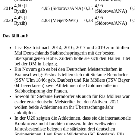
4,60 (L.
4,95
2019
4,95 (Sidorova/ANA)
0,35
0,
Ryzih)
(Sidorova/ANA)
4,45 (L.
4,95
2020
4,83 (Meijer/SWE)
0,38
0,
Ryzih)
(Sidorova/ANA)
Das fällt auf:
Lisa Ryzih ist nach 2014, 2016, 2017 und 2019 zum fünften
Mal Deutschlands Stabhochspringerin mit der besten
übersprungenen Höhe. Zudem holte sie sich den Hallen-Titel
bei der DM in Leipzig.
Ein Novum gab es bei den Deutschen Meisterschaften in
Braunschweig: Erstmals teilten sich mit Stefanie Berndorfer
(SSV Ulm 1846; geb. Dauber) und Ria Möllers (TSV Bayer
04 Leverkusen) zwei Athletinnen die Goldmedaille im
Stabhochsprung der Frauen.
Sowohl für Stefanie Berndorfer als auch für Ria Möllers war
es der erste deutsche Meistertitel bei den Aktiven. 2021
wollen beide Athletinnen an ihr Überraschungs-Jahr
anknüpfen.
In der U20 zeigten die Athletinnen, dass sie die internationale
Konkurrenz nicht fürchten müssen. In der weltweiten
Jahresbestenliste belegen die stärksten drei deutschen
Springerinnen, Leni Freyja Wildgrube (SC Potsdam), Ella