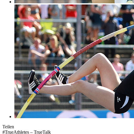
Teilen
#TrueAthletes – TrueTalk