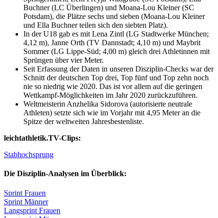
Buchner (LC Überlingen) und Moana-Lou Kleiner (SC
Potsdam), die Plätze sechs und sieben (Moana-Lou Kleiner
und Ella Buchner teilen sich den siebten Platz).
In der U18 gab es mit Lena Zintl (LG Stadtwerke München;
4,12 m), Janne Orth (TV Dannstadt; 4,10 m) und Maybrit
Sommer (LG Lippe-Süd; 4,00 m) gleich drei Athletinnen mit
Sprüngen über vier Meter.
Seit Erfassung der Daten in unseren Disziplin-Checks war der
Schnitt der deutschen Top drei, Top fünf und Top zehn noch
nie so niedrig wie 2020. Das ist vor allem auf die geringen
Wettkampf-Möglichkeiten im Jahr 2020 zurückzuführen.
Weltmeisterin Anzhelika Sidorova (autorisierte neutrale
Athleten) setzte sich wie im Vorjahr mit 4,95 Meter an die
Spitze der weltweiten Jahresbestenliste.
leichtathletik.TV-Clips:
Stabhochsprung
Die Disziplin-Analysen im Überblick:
Sprint Frauen
Sprint Männer
Langsprint Frauen