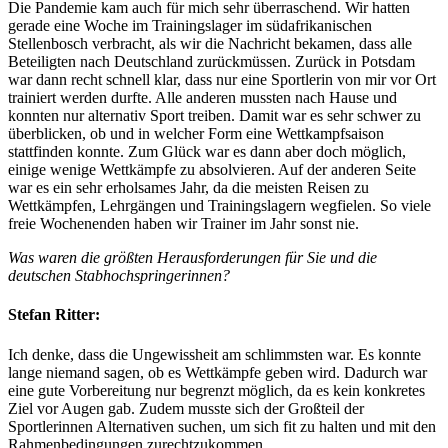
Die Pandemie kam auch für mich sehr überraschend. Wir hatten
gerade eine Woche im Trainingslager im südafrikanischen
Stellenbosch verbracht, als wir die Nachricht bekamen, dass alle
Beteiligten nach Deutschland zurückmüssen. Zurück in Potsdam
war dann recht schnell klar, dass nur eine Sportlerin von mir vor Ort
trainiert werden durfte. Alle anderen mussten nach Hause und
konnten nur alternativ Sport treiben. Damit war es sehr schwer zu
überblicken, ob und in welcher Form eine Wettkampfsaison
stattfinden konnte. Zum Glück war es dann aber doch möglich,
einige wenige Wettkämpfe zu absolvieren. Auf der anderen Seite
war es ein sehr erholsames Jahr, da die meisten Reisen zu
Wettkämpfen, Lehrgängen und Trainingslagern wegfielen. So viele
freie Wochenenden haben wir Trainer im Jahr sonst nie.
Was waren die größten Herausforderungen für Sie und die
deutschen Stabhochspringerinnen?
Stefan Ritter:
Ich denke, dass die Ungewissheit am schlimmsten war. Es konnte
lange niemand sagen, ob es Wettkämpfe geben wird. Dadurch war
eine gute Vorbereitung nur begrenzt möglich, da es kein konkretes
Ziel vor Augen gab. Zudem musste sich der Großteil der
Sportlerinnen Alternativen suchen, um sich fit zu halten und mit den
Rahmenbedingungen zurechtzukommen.