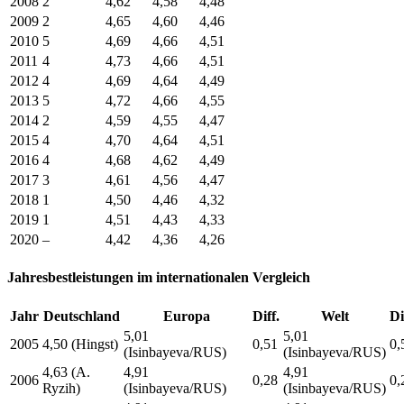
2008
2
4,62
4,58
4,48
2009
2
4,65
4,60
4,46
2010
5
4,69
4,66
4,51
2011
4
4,73
4,66
4,51
2012
4
4,69
4,64
4,49
2013
5
4,72
4,66
4,55
2014
2
4,59
4,55
4,47
2015
4
4,70
4,64
4,51
2016
4
4,68
4,62
4,49
2017
3
4,61
4,56
4,47
2018
1
4,50
4,46
4,32
2019
1
4,51
4,43
4,33
2020
–
4,42
4,36
4,26
Jahresbestleistungen im internationalen Vergleich
Jahr
Deutschland
Europa
Diff.
Welt
Di
5,01
5,01
2005
4,50 (Hingst)
0,51
0,
(Isinbayeva/RUS)
(Isinbayeva/RUS)
4,63 (A.
4,91
4,91
2006
0,28
0,
Ryzih)
(Isinbayeva/RUS)
(Isinbayeva/RUS)