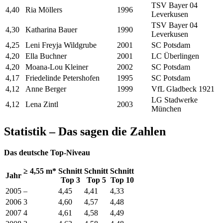
TSV Bayer 04
4,40
Ria Möllers
1996
Leverkusen
TSV Bayer 04
4,30
Katharina Bauer
1990
Leverkusen
4,25
Leni Freyja Wildgrube
2001
SC Potsdam
4,20
Ella Buchner
2001
LC Überlingen
4,20
Moana-Lou Kleiner
2002
SC Potsdam
4,17
Friedelinde Petershofen
1995
SC Potsdam
4,12
Anne Berger
1999
VfL Gladbeck 1921
LG Stadwerke
4,12
Lena Zintl
2003
München
Statistik – Das sagen die Zahlen
Das deutsche Top-Niveau
≥ 4,55 m*
Schnitt
Schnitt
Schnitt
Jahr
Top 3
Top 5
Top 10
2005
–
4,45
4,41
4,33
2006
3
4,60
4,57
4,48
2007
4
4,61
4,58
4,49