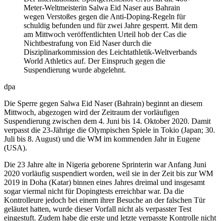
Meter-Weltmeisterin Salwa Eid Naser aus Bahrain
wegen Verstoßes gegen die Anti-Doping-Regeln für
schuldig befunden und für zwei Jahre gesperrt. Mit dem
am Mittwoch veröffentlichten Urteil hob der Cas die
Nichtbestrafung von Eid Naser durch die
Disziplinarkommission des Leichtathletik-Weltverbands
World Athletics auf. Der Einspruch gegen die
Suspendierung wurde abgelehnt.
dpa
Die Sperre gegen Salwa Eid Naser (Bahrain) beginnt an diesem
Mittwoch, abgezogen wird der Zeitraum der vorläufigen
Suspendierung zwischen dem 4. Juni bis 14. Oktober 2020. Damit
verpasst die 23-Jährige die Olympischen Spiele in Tokio (Japan; 30.
Juli bis 8. August) und die WM im kommenden Jahr in Eugene
(USA).
Die 23 Jahre alte in Nigeria geborene Sprinterin war Anfang Juni
2020 vorläufig suspendiert worden, weil sie in der Zeit bis zur WM
2019 in Doha (Katar) binnen eines Jahres dreimal und insgesamt
sogar viermal nicht für Dopingtests erreichbar war. Da die
Kontrolleure jedoch bei einem ihrer Besuche an der falschen Tür
geläutet hatten, wurde dieser Vorfall nicht als verpasster Test
eingestuft. Zudem habe die erste und letzte verpasste Kontrolle nicht