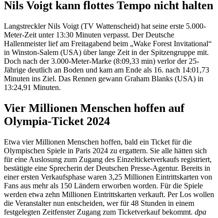
Nils Voigt kann flottes Tempo nicht halten
Langstreckler Nils Voigt (TV Wattenscheid) hat seine erste 5.000-
Meter-Zeit unter 13:30 Minuten verpasst. Der Deutsche
Hallenmeister lief am Freitagabend beim „Wake Forest Invitational“
in Winston-Salem (USA) über lange Zeit in der Spitzengruppe mit.
Doch nach der 3.000-Meter-Marke (8:09,33 min) verlor der 25-
Jährige deutlich an Boden und kam am Ende als 16. nach 14:01,73
Minuten ins Ziel. Das Rennen gewann Graham Blanks (USA) in
13:24,91 Minuten.
Vier Millionen Menschen hoffen auf
Olympia-Ticket 2024
Etwa vier Millionen Menschen hoffen, bald ein Ticket für die
Olympischen Spiele in Paris 2024 zu ergattern. Sie alle hätten sich
für eine Auslosung zum Zugang des Einzelticketverkaufs registriert,
bestätigte eine Sprecherin der Deutschen Presse-Agentur. Bereits in
einer ersten Verkaufsphase waren 3,25 Millionen Eintrittskarten von
Fans aus mehr als 150 Ländern erworben worden. Für die Spiele
werden etwa zehn Millionen Eintrittskarten verkauft. Per Los wollen
die Veranstalter nun entscheiden, wer für 48 Stunden in einem
festgelegten Zeitfenster Zugang zum Ticketverkauf bekommt.
dpa