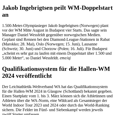
Jakob Ingebrigtsen peilt WM-Doppelstart
an
1.500-Meter-Olympiasieger Jakob Ingebrigtsen (Norwegen) plant
vor der WM Mitte August in Budapest vier Starts. Das sagte sein
Manager Daniel Wessfeldt gegenüber norwegischen Medien.
Geplant sind Rennen bei den Diamond-League-Stationen in Rabat
(Marokko; 28. Mai), Oslo (Norwegen; 15. Juni), Lausanne
(Schweiz; 30. Juni) und Chorzow (Polen; 16. Juli). Für Budapest
„scheint es sehr gut zu laufen mit einem Doppelstart über 1.500 und
5.000 Meter“, so Daniel Wessfeldt.
eme/aj
Qualifikationssystem für die Hallen-WM
2024 veröffentlicht
Der Leichtathletik-Weltverband WA hat das Qualifikationssystem
für die Hallen-WM 2024 in Glasgow (Schottland) bekannt gegeben.
Einen Startplatz vom 1. bis 3. März können sich die Athletinnen und
Athleten über die WA-Norm, eine Wildcard als Gesamtsieger der
World Indoor Tour 2023 und 2024 oder durch das World-Ranking
sichern. Die Felder im Fünf- und Siebenkampf werden jeweils
zwölf Starter umfassen.