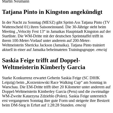
Martin Neumann
Tatjana Pinto in Kingston angekündigt
In der Nacht zu Sonntag (MESZ) gibt Sprint-Ass Tatjana Pinto (TV
Wattenscheid 01) ihren Saisoneinstand. Die 30-Jährige steht beim
Meeting „Velocity Fest 13“ in Jamaikas Hauptstadt Kingston auf der
Startliste. Die WM-Dritte mit der deutschen Sprintstaffel trifft in
ihrem 100-Meter-Vorlauf unter anderem auf 200-Meter-
Weltmeisterin Shericka Jackson (Jamaika). Tatjana Pinto trainiert
aktuell in einer auf Jamaika beheimateten Trainingsgruppe.
eme/aj
Saskia Feige trifft auf Doppel-
Weltmeisterin Kimberly Garcia
Starke Konkurrenz erwartet Geherin Saskia Feige (SC DHfK
Leipzig) beim „Korzeniowski Race Walking Cup“ am Sonntag in
Warschau. Die EM-Dritte trifft über 20 Kilometer unter anderem auf
Doppel-Weltmeisterin Kimberley Garcia (Peru) und die zweimalige
WM-Zweite Katarzyna Zdzieblo (Polen). Saskia Feige unterstrich
erst vergangenen Sonntag ihre gute Form und steigerte ihre Bestzeit
beim DM-Sieg in Erfurt auf 1:28:28 Stunden.
eme/aj