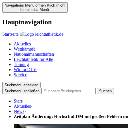
Navigations Menu öffnen
Klick mich!
Ich bin das Menü.
Hauptnavigation
Startseite
Aktuelles
Wettkämpfe
Nationalmannschaften
Leichtathletik für Alle
Training
Wir im DLV
Service
Suchmenü anzeigen
Suchmenü schließen
Suchen
Start
›
Aktuelles
›
News
›
Zeitplan-Änderung: Hochschul-DM mit großen Feldern 