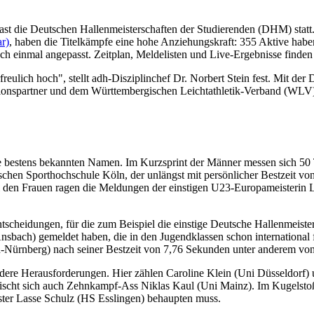
st die Deutschen Hallenmeisterschaften der Studierenden (DHM) stat
r)
, haben die Titelkämpfe eine hohe Anziehungskraft: 355 Aktive haben
h einmal angepasst. Zeitplan, Meldelisten und Live-Ergebnisse finden
rfreulich hoch", stellt adh-Disziplinchef Dr. Norbert Stein fest. Mit 
onspartner und dem Württembergischen Leichtathletik-Verband (WLV) we
ne bestens bekannten Namen. Im Kurzsprint der Männer messen sich 50 
en Sporthochschule Köln, der unlängst mit persönlicher Bestzeit von
i den Frauen ragen die Meldungen der einstigen U23-Europameisterin 
tscheidungen, für die zum Beispiel die einstige Deutsche Hallenmeiste
bach) gemeldet haben, die in den Jugendklassen schon international 
n-Nürnberg) nach seiner Bestzeit von 7,76 Sekunden unter anderem von 
ndere Herausforderungen. Hier zählen Caroline Klein (Uni Düsseldorf) 
 mischt sich auch Zehnkampf-Ass Niklas Kaul (Uni Mainz). Im Kugelst
ter Lasse Schulz (HS Esslingen) behaupten muss.