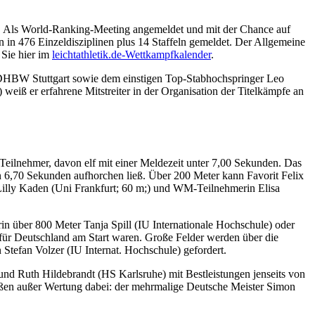
t. Als World-Ranking-Meeting angemeldet und mit der Chance auf
 in 476 Einzeldisziplinen plus 14 Staffeln gemeldet. Der Allgemeine
 Sie hier im
leichtathletik.de-Wettkampfkalender
.
der DHBW Stuttgart sowie dem einstigen Top-Stabhochspringer Leo
iß er erfahrene Mitstreiter in der Organisation der Titelkämpfe an
Teilnehmer, davon elf mit einer Meldezeit unter 7,00 Sekunden. Das
 6,70 Sekunden aufhorchen ließ. Über 200 Meter kann Favorit Felix
Lilly Kaden (Uni Frankfurt; 60 m;) und WM-Teilnehmerin Elisa
rin über 800 Meter Tanja Spill (IU Internationale Hochschule) oder
für Deutschland am Start waren. Große Felder werden über die
Stefan Volzer (IU Internat. Hochschule) gefordert.
und Ruth Hildebrandt (HS Karlsruhe) mit Bestleistungen jenseits von
oßen außer Wertung dabei: der mehrmalige Deutsche Meister Simon