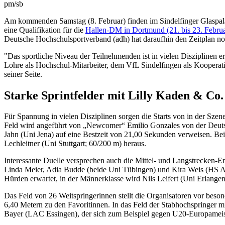
pm/sb
Am kommenden Samstag (8. Februar) finden im Sindelfinger Glaspala
eine Qualifikation für die
Hallen-DM in Dortmund (21. bis 23. Februa
Deutsche Hochschulsportverband (adh) hat daraufhin den Zeitplan noc
"Das sportliche Niveau der Teilnehmenden ist in vielen Disziplinen e
Lohre als Hochschul-Mitarbeiter, dem VfL Sindelfingen als Kooperati
seiner Seite.
Starke Sprintfelder mit Lilly Kaden & Co.
Für Spannung in vielen Disziplinen sorgen die Starts von in der Sze
Feld wird angeführt von „Newcomer“ Emilio Gonzales von der Deutsch
Jahn (Uni Jena) auf eine Bestzeit von 21,00 Sekunden verweisen. Be
Lechleitner (Uni Stuttgart; 60/200 m) heraus.
Interessante Duelle versprechen auch die Mittel- und Langstrecken-En
Linda Meier, Adia Budde (beide Uni Tübingen) und Kira Weis (HS Ans
Hürden erwartet, in der Männerklasse wird Nils Leifert (Uni Erlange
Das Feld von 26 Weitspringerinnen stellt die Organisatoren vor beso
6,40 Metern zu den Favoritinnen. In das Feld der Stabhochspringer
Bayer (LAC Essingen), der sich zum Beispiel gegen U20-Europameis