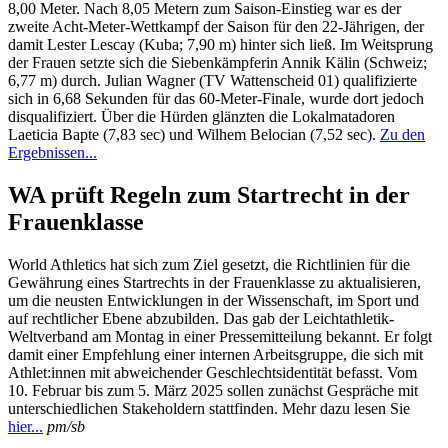
8,00 Meter. Nach 8,05 Metern zum Saison-Einstieg war es der
zweite Acht-Meter-Wettkampf der Saison für den 22-Jährigen, der
damit Lester Lescay (Kuba; 7,90 m) hinter sich ließ. Im Weitsprung
der Frauen setzte sich die Siebenkämpferin Annik Kälin (Schweiz;
6,77 m) durch. Julian Wagner (TV Wattenscheid 01) qualifizierte
sich in 6,68 Sekunden für das 60-Meter-Finale, wurde dort jedoch
disqualifiziert. Über die Hürden glänzten die Lokalmatadoren
Laeticia Bapte (7,83 sec) und Wilhem Belocian (7,52 sec).
Zu den
Ergebnissen...
WA prüft Regeln zum Startrecht in der
Frauenklasse
World Athletics hat sich zum Ziel gesetzt, die Richtlinien für die
Gewährung eines Startrechts in der Frauenklasse zu aktualisieren,
um die neusten Entwicklungen in der Wissenschaft, im Sport und
auf rechtlicher Ebene abzubilden. Das gab der Leichtathletik-
Weltverband am Montag in einer Pressemitteilung bekannt. Er folgt
damit einer Empfehlung einer internen Arbeitsgruppe, die sich mit
Athlet:innen mit abweichender Geschlechtsidentität befasst. Vom
10. Februar bis zum 5. März 2025 sollen zunächst Gespräche mit
unterschiedlichen Stakeholdern stattfinden. Mehr dazu lesen Sie
hier...
pm/sb