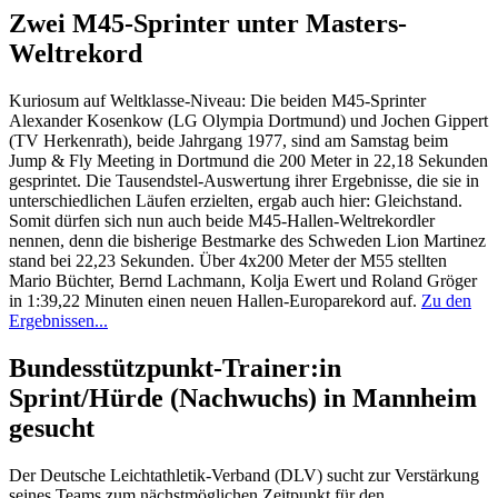
Zwei M45-Sprinter unter Masters-
Weltrekord
Kuriosum auf Weltklasse-Niveau: Die beiden M45-Sprinter
Alexander Kosenkow (LG Olympia Dortmund) und Jochen Gippert
(TV Herkenrath), beide Jahrgang 1977, sind am Samstag beim
Jump & Fly Meeting in Dortmund die 200 Meter in 22,18 Sekunden
gesprintet. Die Tausendstel-Auswertung ihrer Ergebnisse, die sie in
unterschiedlichen Läufen erzielten, ergab auch hier: Gleichstand.
Somit dürfen sich nun auch beide M45-Hallen-Weltrekordler
nennen, denn die bisherige Bestmarke des Schweden Lion Martinez
stand bei 22,23 Sekunden. Über 4x200 Meter der M55 stellten
Mario Büchter, Bernd Lachmann, Kolja Ewert und Roland Gröger
in 1:39,22 Minuten einen neuen Hallen-Europarekord auf.
Zu den
Ergebnissen...
Bundesstützpunkt-Trainer:in
Sprint/Hürde (Nachwuchs) in Mannheim
gesucht
Der Deutsche Leichtathletik-Verband (DLV) sucht zur Verstärkung
seines Teams zum nächstmöglichen Zeitpunkt für den