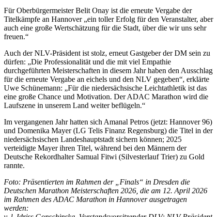
Für Oberbürgermeister Belit Onay ist die erneute Vergabe der
Titelkämpfe an Hannover „ein toller Erfolg für den Veranstalter, aber
auch eine große Wertschätzung für die Stadt, über die wir uns sehr
freuen.“
Auch der NLV-Präsident ist stolz, erneut Gastgeber der DM sein zu
dürfen: „Die Professionalität und die mit viel Empathie
durchgeführten Meisterschaften in diesem Jahr haben den Ausschlag
für die erneute Vergabe an eichels und den NLV gegeben“, erklärte
Uwe Schünemann: „Für die niedersächsische Leichtathletik ist das
eine große Chance und Motivation. Der ADAC Marathon wird die
Laufszene in unserem Land weiter beflügeln.“
Im vergangenen Jahr hatten sich Amanal Petros (jetzt: Hannover 96)
und Domenika Mayer (LG Telis Finanz Regensburg) die Titel in der
niedersächsischen Landeshauptstadt sichern können; 2025
verteidigte Mayer ihren Titel, während bei den Männern der
Deutsche Rekordhalter Samual Fitwi (Silvesterlauf Trier) zu Gold
rannte.
Foto: Präsentierten im Rahmen der „Finals“ in Dresden die
Deutschen Marathon Meisterschaften 2026, die am 12. April 2026
im Rahmen des ADAC Marathon in Hannover ausgetragen
werden:
v. l. Idriss Gonschinska, Vorstandsvorsitzender DLV; NLV-Präsident