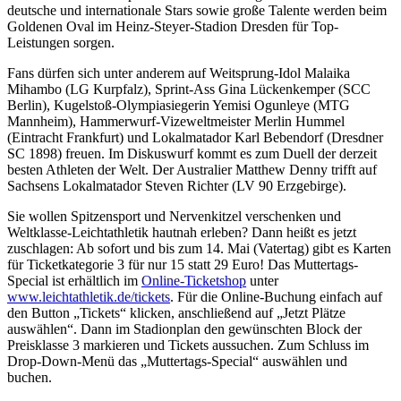
deutsche und internationale Stars sowie große Talente werden beim
Goldenen Oval im Heinz-Steyer-Stadion Dresden für Top-
Leistungen sorgen.
Fans dürfen sich unter anderem auf Weitsprung-Idol Malaika
Mihambo (LG Kurpfalz), Sprint-Ass Gina Lückenkemper (SCC
Berlin), Kugelstoß-Olympiasiegerin Yemisi Ogunleye (MTG
Mannheim), Hammerwurf-Vizeweltmeister Merlin Hummel
(Eintracht Frankfurt) und Lokalmatador Karl Bebendorf (Dresdner
SC 1898) freuen. Im Diskuswurf kommt es zum Duell der derzeit
besten Athleten der Welt. Der Australier Matthew Denny trifft auf
Sachsens Lokalmatador Steven Richter (LV 90 Erzgebirge).
Sie wollen Spitzensport und Nervenkitzel verschenken und
Weltklasse-Leichtathletik hautnah erleben? Dann heißt es jetzt
zuschlagen: Ab sofort und bis zum 14. Mai (Vatertag) gibt es Karten
für Ticketkategorie 3 für nur 15 statt 29 Euro! Das Muttertags-
Special ist erhältlich im
Online-Ticketshop
unter
www.leichtathletik.de/tickets
. Für die Online-Buchung einfach auf
den Button „Tickets“ klicken, anschließend auf „Jetzt Plätze
auswählen“. Dann im Stadionplan den gewünschten Block der
Preisklasse 3 markieren und Tickets aussuchen. Zum Schluss im
Drop-Down-Menü das „Muttertags-Special“ auswählen und
buchen.