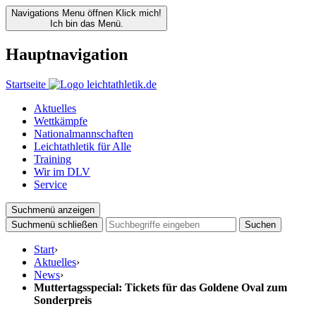
Navigations Menu öffnen
Klick mich!
Ich bin das Menü.
Hauptnavigation
Startseite
Aktuelles
Wettkämpfe
Nationalmannschaften
Leichtathletik für Alle
Training
Wir im DLV
Service
Suchmenü anzeigen
Suchmenü schließen
Suchen
Start
›
Aktuelles
›
News
›
Muttertagsspecial: Tickets für das Goldene Oval zum
Sonderpreis