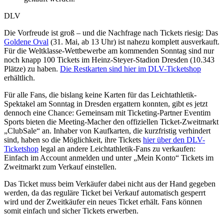
DLV
Die Vorfreude ist groß – und die Nachfrage nach Tickets riesig: Das
Goldene Oval
(31. Mai, ab 13 Uhr) ist nahezu komplett ausverkauft.
Für die Weltklasse-Wettbewerbe am kommenden Sonntag sind nur
noch knapp 100 Tickets im Heinz-Steyer-Stadion Dresden (10.343
Plätze) zu haben.
Die Restkarten sind hier im DLV-Ticketshop
erhältlich.
Für alle Fans, die bislang keine Karten für das Leichtathletik-
Spektakel am Sonntag in Dresden ergattern konnten, gibt es jetzt
dennoch eine Chance: Gemeinsam mit Ticketing-Partner Eventim
Sports bieten die Meeting-Macher den offiziellen Ticket-Zweitmarkt
„ClubSale“ an. Inhaber von Kaufkarten, die kurzfristig verhindert
sind, haben so die Möglichkeit, ihre Tickets
hier über den DLV-
Ticketshop
legal an andere Leichtathletik-Fans zu verkaufen:
Einfach im Account anmelden und unter „Mein Konto“ Tickets im
Zweitmarkt zum Verkauf einstellen.
Das Ticket muss beim Verkäufer dabei nicht aus der Hand gegeben
werden, da das reguläre Ticket bei Verkauf automatisch gesperrt
wird und der Zweitkäufer ein neues Ticket erhält. Fans können
somit einfach und sicher Tickets erwerben.