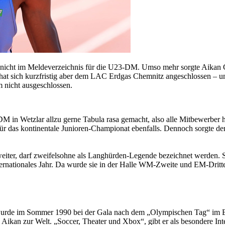
ch nicht im Meldeverzeichnis für die U23-DM. Umso mehr sorgte Aika
t, hat sich kurzfristig aber dem LAC Erdgas Chemnitz angeschlossen – 
m nicht ausgeschlossen.
-DM in Wetzlar allzu gerne Tabula rasa gemacht, also alle Mitbewerber
das kontinentale Junioren-Championat ebenfalls. Dennoch sorgte der 2
er, darf zweifelsohne als Langhürden-Legende bezeichnet werden. Se
ternationales Jahr. Da wurde sie in der Halle WM-Zweite und EM-Dritt
wurde im Sommer 1990 bei der Gala nach dem „Olympischen Tag“ im Be
n Aikan zur Welt. „Soccer, Theater und Xbox“, gibt er als besondere In