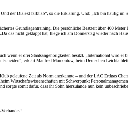
. Und der Dialekt färbt ab“, so die Erklärung. Und: „Ich bin häufig i
efächertes Grundlagentraining. Die persönliche Bestzeit über 400 Meter
„Da das nicht geklappt hat, fliege ich am Donnerstag wieder nach Hau
h wenn er drei Staatsangehörigkeiten besitzt. „International wird er b
ntscheiden“, erklärt Manfred Mamontow, beim Deutschen Leichtathletik
S-Klub gelaufene Zeit als Norm anerkannte – und der LAC Erdgas Chem
aheim Wirtschaftswissenschaften mit Schwerpunkt Personalmanagemen
d sorgte somit dafür, dass ihr Sohn hierzulande nun kein unbeschrieben
k-Verbandes!