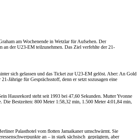
n Graham am Wochenende in Wetzlar für Aufsehen. Der
um an der U23-EM teilzunehmen. Das Ziel verfehlte der 21-
 hinter sich gelassen und das Ticket zur U23-EM gelöst. Aber: An Gold
1-Jährige für Gesprächsstoff, denn er setzt sozusagen eine
in Hausrekord steht seit 1993 bei 47,60 Sekunden. Mutter Yvonne
e. Die Bestzeiten: 800 Meter 1:58,32 min, 1.500 Meter 4:01,84 min,
rliner Palasthotel vom flotten Jamaikaner umschwärmt. Sie
teressenschwerpunkte an – in stark sächsisch geprägtem, aber