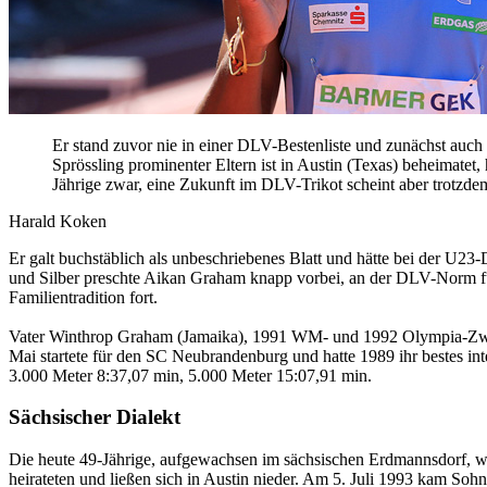
Er stand zuvor nie in einer DLV-Bestenliste und zunächst au
Sprössling prominenter Eltern ist in Austin (Texas) beheimate
Jährige zwar, eine Zukunft im DLV-Trikot scheint aber trotzde
Harald Koken
Er galt buchstäblich als unbeschriebenes Blatt und hätte bei der U23
und Silber preschte Aikan Graham knapp vorbei, an der DLV-Norm für 
Familientradition fort.
Vater Winthrop Graham (Jamaika), 1991 WM- und 1992 Olympia-Zweit
Mai startete für den SC Neubrandenburg und hatte 1989 ihr bestes in
3.000 Meter 8:37,07 min, 5.000 Meter 15:07,91 min.
Sächsischer Dialekt
Die heute 49-Jährige, aufgewachsen im sächsischen Erdmannsdorf, 
heirateten und ließen sich in Austin nieder. Am 5. Juli 1993 kam Soh