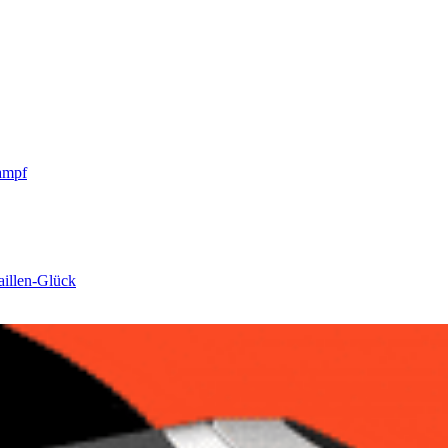
ampf
aillen-Glück