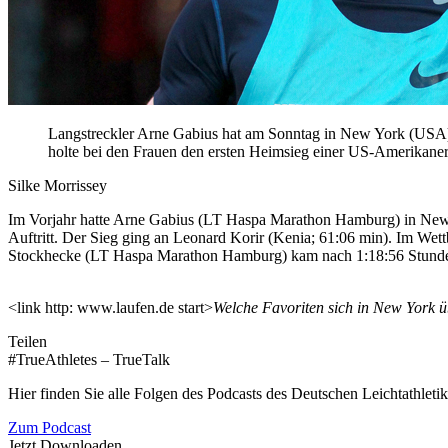
Langstreckler Arne Gabius hat am Sonntag in New York (USA) d
holte bei den Frauen den ersten Heimsieg einer US-Amerikaner
Silke Morrissey
Im Vorjahr hatte Arne Gabius (LT Haspa Marathon Hamburg) in New Yo
Auftritt. Der Sieg ging an Leonard Korir (Kenia; 61:06 min). Im W
Stockhecke (LT Haspa Marathon Hamburg) kam nach 1:18:56 Stunden
<link http: www.laufen.de start>
Welche Favoriten sich in New York ü
Teilen
#TrueAthletes – TrueTalk
Hier finden Sie alle Folgen des Podcasts des Deutschen Leichtathleti
Zum Podcast
Jetzt Downloaden