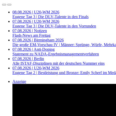
08.08.2026 | U20-WM 2026
Eugene Tag 3 | Die DLV-Talente in den Finals
07.08.2026 | U20-WM 2026
Eugene Tag 3 | Die DLV-Talente in den Vorrunden
07.08.2026 | Notizen
Flash-News am Freitag
07.08.2026 | Birmingham 2026
Die große EM-Vorschau IV | Männer: Sprünge, Würfe, Mehrk
07.08.2026 | Anti-Doping
Statement zu NADA-Ergebnismanagementverfahren
07.08.2026 | Berlin
Alle ISTAF-Disziplinen mit der deutschen Nummer eins
07.08.2026 | U20-WM 2026
Eugene Tag 2 | Bestleistung und Bronze: Emily Scherf im Med
Anzeige