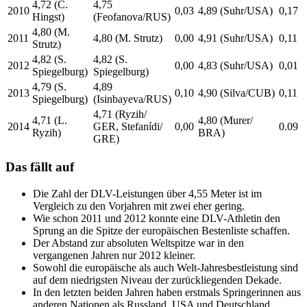
4,72 (C.
4,75
2010
0,03
4,89 (Suhr/USA)
0,17
Hingst)
(Feofanova/RUS)
4,80 (M.
2011
4,80 (M. Strutz)
0,00
4,91 (Suhr/USA)
0,11
Strutz)
4,82 (S.
4,82 (S.
2012
0,00
4,83 (Suhr/USA)
0,01
Spiegelburg)
Spiegelburg)
4,79 (S.
4,89
2013
0,10
4,90 (Silva/CUB)
0,11
Spiegelburg)
(Isinbayeva/RUS)
4,71 (Ryzih/
4,71 (L.
4,80 (Murer/
2014
GER, Stefanídi/
0,00
0.09
Ryzih)
BRA)
GRE)
Das fällt auf
Die Zahl der DLV-Leistungen über 4,55 Meter ist im
Vergleich zu den Vorjahren mit zwei eher gering.
Wie schon 2011 und 2012 konnte eine DLV-Athletin den
Sprung an die Spitze der europäischen Bestenliste schaffen.
Der Abstand zur absoluten Weltspitze war in den
vergangenen Jahren nur 2012 kleiner.
Sowohl die europäische als auch Welt-Jahresbestleistung sind
auf dem niedrigsten Niveau der zurückliegenden Dekade.
In den letzten beiden Jahren haben erstmals Springerinnen aus
anderen Nationen als Russland, USA und Deutschland