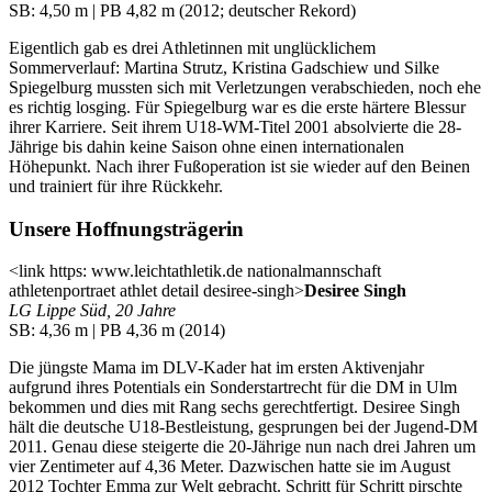
SB: 4,50 m | PB 4,82 m (2012; deutscher Rekord)
Eigentlich gab es drei Athletinnen mit unglücklichem
Sommerverlauf: Martina Strutz, Kristina Gadschiew und Silke
Spiegelburg mussten sich mit Verletzungen verabschieden, noch ehe
es richtig losging. Für Spiegelburg war es die erste härtere Blessur
ihrer Karriere. Seit ihrem U18-WM-Titel 2001 absolvierte die 28-
Jährige bis dahin keine Saison ohne einen internationalen
Höhepunkt. Nach ihrer Fußoperation ist sie wieder auf den Beinen
und trainiert für ihre Rückkehr.
Unsere Hoffnungsträgerin
<link https: www.leichtathletik.de nationalmannschaft
athletenportraet athlet detail desiree-singh>
Desiree Singh
LG Lippe Süd, 20 Jahre
SB: 4,36 m | PB 4,36 m (2014)
Die jüngste Mama im DLV-Kader hat im ersten Aktivenjahr
aufgrund ihres Potentials ein Sonderstartrecht für die DM in Ulm
bekommen und dies mit Rang sechs gerechtfertigt. Desiree Singh
hält die deutsche U18-Bestleistung, gesprungen bei der Jugend-DM
2011. Genau diese steigerte die 20-Jährige nun nach drei Jahren um
vier Zentimeter auf 4,36 Meter. Dazwischen hatte sie im August
2012 Tochter Emma zur Welt gebracht. Schritt für Schritt pirschte