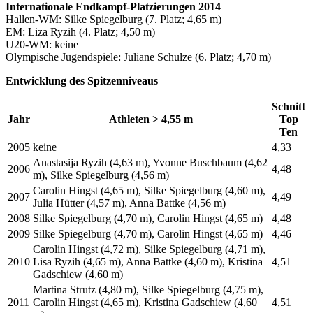
Internationale Endkampf-Platzierungen 2014
Hallen-WM: Silke Spiegelburg (7. Platz; 4,65 m)
EM: Liza Ryzih (4. Platz; 4,50 m)
U20-WM: keine
Olympische Jugendspiele: Juliane Schulze (6. Platz; 4,70 m)
Entwicklung des Spitzenniveaus
Schnitt
Jahr
Athleten > 4,55 m
Top
Ten
2005
keine
4,33
Anastasija Ryzih (4,63 m), Yvonne Buschbaum (4,62
2006
4,48
m), Silke Spiegelburg (4,56 m)
Carolin Hingst (4,65 m), Silke Spiegelburg (4,60 m),
2007
4,49
Julia Hütter (4,57 m), Anna Battke (4,56 m)
2008
Silke Spiegelburg (4,70 m), Carolin Hingst (4,65 m)
4,48
2009
Silke Spiegelburg (4,70 m), Carolin Hingst (4,65 m)
4,46
Carolin Hingst (4,72 m), Silke Spiegelburg (4,71 m),
2010
Lisa Ryzih (4,65 m), Anna Battke (4,60 m), Kristina
4,51
Gadschiew (4,60 m)
Martina Strutz (4,80 m), Silke Spiegelburg (4,75 m),
2011
Carolin Hingst (4,65 m), Kristina Gadschiew (4,60
4,51