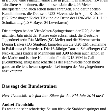
in Europa, eine Finalteilnahme also in jedem Fall machbar. Zwei ein
Jahr ältere Athletinnen, die in diesem Jahr die 4,26 Meter
überquerten und auch schon höher sprangen, sind dafür ebenso
Kandidatinnen: die Deutsche U23-Vizemeisterin Anjuli Knäsche
(SG Kronshagen/Kieler TB) und die Dritte der U20-WM 2011 Lilli
Schnitzerling (TSV Bayer 04 Leverkusen).
Die einzigen beiden Vier-Meter-Springerinnen der U20, die im
nächsten Jahr nicht der Klasse entwachsen sind, die Deutsche
Jugendmeisterin Ria Möllers (SC Melle) und die Vizemeisterin
Dorina Baiker (LG Staufen), kämpfen um die U20-EM-Teilnahme
in Eskilstuna (Schweden). Die 16-Jährige Tamara Schaßberger (LG
Neckar/Enz) kratzte in Mannheim mit 3,90 Metern auch schon an
der Marke und ist eine Kandidatin für die U18-WM in Cali
(Kolumbien). Insgesamt schaffte es der Nachwuchs noch nicht
ganz, an die teils herausragenden Leistungen der Vorgängerinnen
anzuknüpfen.
Das sagt der Bundestrainer
Herr Tivontchik, wie fällt Ihre Bilanz für das EM-Jahr 2014 aus?
Andrei Tivontchik:
Es war eine sehr schwierige Saison für viele Stabhochspringer und