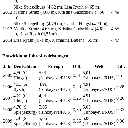
m)
Silke Spiegelburg (4,82 m), Lisa Ryzih (4,65 m)
2012
Martina Strutz (4,60 m), Kristina Gadschiew (4,60
4,49
m)
Silke Spiegelburg (4,79 m), Carolin Hingst (4,71 m),
2013
Martina Strutz (4,65 m), Kristina Gadschiew (4,61
4,55
m), Lisa Ryzih (4,55 m)
2014
Liza Ryzih (4,71 m), Katharina Bauer (4,55 m)
4,47
Entwicklung Jahresbestleistungen
Jahr
Deutschland
Europa
Diff.
Welt
Diff.
4,50 (C.
5,01
5,01
2005
0.51
0,51
Hingst)
(Isinbayeva/RUS)
(Isinbayeva/RUS)
4,63 (A.
4,91
4,91
2006
0,28
0,28
Ryzih)
(Isinbayeva/RUS)
(Isinbayeva/RUS)
4,65 (C.
4,91
4,91
2007
0,26
0,26
Hingst)
(Isinbayeva/RUS)
(Isinbayeva/RUS)
4,70 (S.
5,05
5,05
2008
0,35
0,35
Spiegelburg)
(Isinbayeva/RUS)
(Isinbayeva/RUS)
4,70 (S.
5,06
5,06
2009
0,36
0,36
Spiegelburg)
(Isinbayeva/RUS)
(Isinbayeva/RUS)