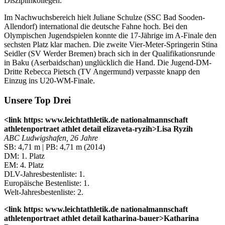
Disziplinkollegen.
Im Nachwuchsbereich hielt Juliane Schulze (SSC Bad Sooden-
Allendorf) international die deutsche Fahne hoch. Bei den
Olympischen Jugendspielen konnte die 17-Jährige im A-Finale den
sechsten Platz klar machen. Die zweite Vier-Meter-Springerin Stina
Seidler (SV Werder Bremen) brach sich in der Qualifikationsrunde
in Baku (Aserbaidschan) unglücklich die Hand. Die Jugend-DM-
Dritte Rebecca Pietsch (TV Angermund) verpasste knapp den
Einzug ins U20-WM-Finale.
Unsere Top Drei
<link https: www.leichtathletik.de nationalmannschaft
athletenportraet athlet detail elizaveta-ryzih>Lisa Ryzih
ABC Ludwigshafen, 26 Jahre
SB: 4,71 m | PB: 4,71 m (2014)
DM: 1. Platz
EM: 4. Platz
DLV-Jahresbestenliste: 1.
Europäische Bestenliste: 1.
Welt-Jahresbestenliste: 2.
<link https: www.leichtathletik.de nationalmannschaft
athletenportraet athlet detail katharina-bauer>Katharina