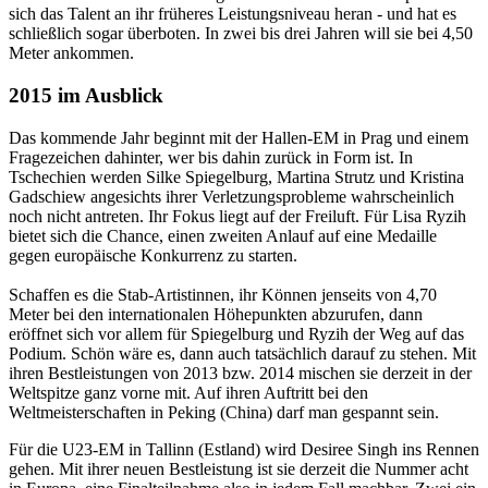
sich das Talent an ihr früheres Leistungsniveau heran - und hat es
schließlich sogar überboten. In zwei bis drei Jahren will sie bei 4,50
Meter ankommen.
2015 im Ausblick
Das kommende Jahr beginnt mit der Hallen-EM in Prag und einem
Fragezeichen dahinter, wer bis dahin zurück in Form ist. In
Tschechien werden Silke Spiegelburg, Martina Strutz und Kristina
Gadschiew angesichts ihrer Verletzungsprobleme wahrscheinlich
noch nicht antreten. Ihr Fokus liegt auf der Freiluft. Für Lisa Ryzih
bietet sich die Chance, einen zweiten Anlauf auf eine Medaille
gegen europäische Konkurrenz zu starten.
Schaffen es die Stab-Artistinnen, ihr Können jenseits von 4,70
Meter bei den internationalen Höhepunkten abzurufen, dann
eröffnet sich vor allem für Spiegelburg und Ryzih der Weg auf das
Podium. Schön wäre es, dann auch tatsächlich darauf zu stehen. Mit
ihren Bestleistungen von 2013 bzw. 2014 mischen sie derzeit in der
Weltspitze ganz vorne mit. Auf ihren Auftritt bei den
Weltmeisterschaften in Peking (China) darf man gespannt sein.
Für die U23-EM in Tallinn (Estland) wird Desiree Singh ins Rennen
gehen. Mit ihrer neuen Bestleistung ist sie derzeit die Nummer acht