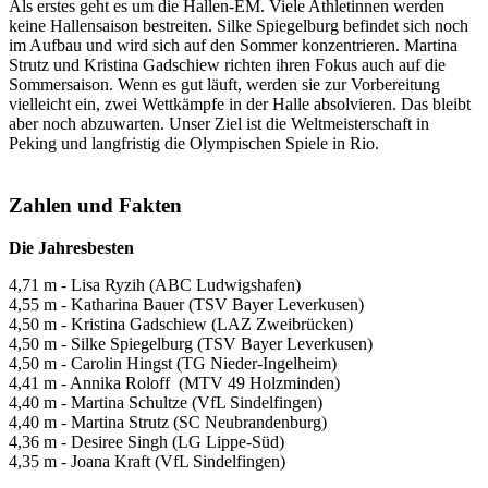
Als erstes geht es um die Hallen-EM. Viele Athletinnen werden
keine Hallensaison bestreiten. Silke Spiegelburg befindet sich noch
im Aufbau und wird sich auf den Sommer konzentrieren. Martina
Strutz und Kristina Gadschiew richten ihren Fokus auch auf die
Sommersaison. Wenn es gut läuft, werden sie zur Vorbereitung
vielleicht ein, zwei Wettkämpfe in der Halle absolvieren. Das bleibt
aber noch abzuwarten. Unser Ziel ist die Weltmeisterschaft in
Peking und langfristig die Olympischen Spiele in Rio.
Zahlen und Fakten
Die Jahresbesten
4,71 m - Lisa Ryzih (ABC Ludwigshafen)
4,55 m - Katharina Bauer (TSV Bayer Leverkusen)
4,50 m - Kristina Gadschiew (LAZ Zweibrücken)
4,50 m - Silke Spiegelburg (TSV Bayer Leverkusen)
4,50 m - Carolin Hingst (TG Nieder-Ingelheim)
4,41 m - Annika Roloff (MTV 49 Holzminden)
4,40 m - Martina Schultze (VfL Sindelfingen)
4,40 m - Martina Strutz (SC Neubrandenburg)
4,36 m - Desiree Singh (LG Lippe-Süd)
4,35 m - Joana Kraft (VfL Sindelfingen)