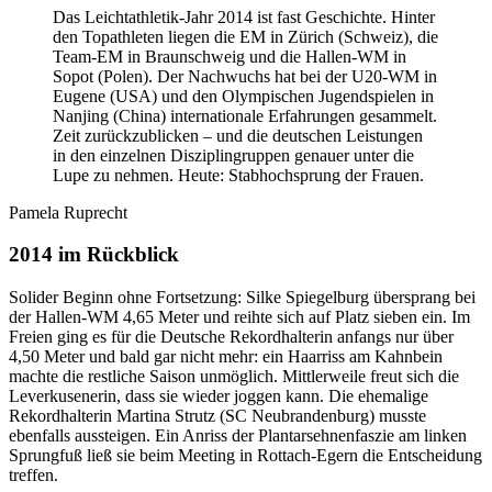
Das Leichtathletik-Jahr 2014 ist fast Geschichte. Hinter
den Topathleten liegen die EM in Zürich (Schweiz), die
Team-EM in Braunschweig und die Hallen-WM in
Sopot (Polen). Der Nachwuchs hat bei der U20-WM in
Eugene (USA) und den Olympischen Jugendspielen in
Nanjing (China) internationale Erfahrungen gesammelt.
Zeit zurückzublicken – und die deutschen Leistungen
in den einzelnen Disziplingruppen genauer unter die
Lupe zu nehmen. Heute: Stabhochsprung der Frauen.
Pamela Ruprecht
2014 im Rückblick
Solider Beginn ohne Fortsetzung: Silke Spiegelburg übersprang bei
der Hallen-WM 4,65 Meter und reihte sich auf Platz sieben ein. Im
Freien ging es für die Deutsche Rekordhalterin anfangs nur über
4,50 Meter und bald gar nicht mehr: ein Haarriss am Kahnbein
machte die restliche Saison unmöglich. Mittlerweile freut sich die
Leverkusenerin, dass sie wieder joggen kann. Die ehemalige
Rekordhalterin Martina Strutz (SC Neubrandenburg) musste
ebenfalls aussteigen. Ein Anriss der Plantarsehnenfaszie am linken
Sprungfuß ließ sie beim Meeting in Rottach-Egern die Entscheidung
treffen.