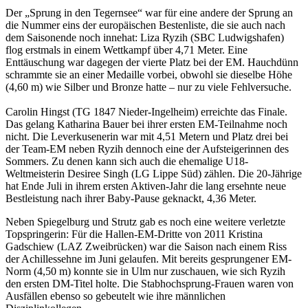
Der „Sprung in den Tegernsee“ war für eine andere der Sprung an
die Nummer eins der europäischen Bestenliste, die sie auch nach
dem Saisonende noch innehat: Liza Ryzih (SBC Ludwigshafen)
flog erstmals in einem Wettkampf über 4,71 Meter. Eine
Enttäuschung war dagegen der vierte Platz bei der EM. Hauchdünn
schrammte sie an einer Medaille vorbei, obwohl sie dieselbe Höhe
(4,60 m) wie Silber und Bronze hatte – nur zu viele Fehlversuche.
Carolin Hingst (TG 1847 Nieder-Ingelheim) erreichte das Finale.
Das gelang Katharina Bauer bei ihrer ersten EM-Teilnahme noch
nicht. Die Leverkusenerin war mit 4,51 Metern und Platz drei bei
der Team-EM neben Ryzih dennoch eine der Aufsteigerinnen des
Sommers. Zu denen kann sich auch die ehemalige U18-
Weltmeisterin Desiree Singh (LG Lippe Süd) zählen. Die 20-Jährige
hat Ende Juli in ihrem ersten Aktiven-Jahr die lang ersehnte neue
Bestleistung nach ihrer Baby-Pause geknackt, 4,36 Meter.
Neben Spiegelburg und Strutz gab es noch eine weitere verletzte
Topspringerin: Für die Hallen-EM-Dritte von 2011 Kristina
Gadschiew (LAZ Zweibrücken) war die Saison nach einem Riss
der Achillessehne im Juni gelaufen. Mit bereits gesprungener EM-
Norm (4,50 m) konnte sie in Ulm nur zuschauen, wie sich Ryzih
den ersten DM-Titel holte. Die Stabhochsprung-Frauen waren von
Ausfällen ebenso so gebeutelt wie ihre männlichen