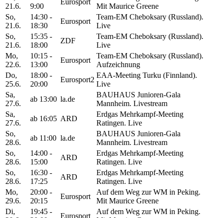
Eurosport
21.6.
9:00
Mit Maurice Greene
So,
14:30 -
Team-EM Cheboksary (Russland).
Eurosport
21.6.
18:30
Live
So,
15:35 -
Team-EM Cheboksary (Russland).
ZDF
21.6.
18:00
Live
Mo,
10:15 -
Team-EM Cheboksary (Russland).
Eurosport
22.6.
13:00
Aufzeichnung
Do,
18:00 -
EAA-Meeting Turku (Finnland).
Eurosport2
25.6.
20:00
Live
Sa,
BAUHAUS Junioren-Gala
ab 13:00
la.de
27.6.
Mannheim. Livestream
Sa,
Erdgas Mehrkampf-Meeting
ab 16:05
ARD
27.6.
Ratingen. Live
So,
BAUHAUS Junioren-Gala
ab 11:00
la.de
28.6.
Mannheim. Livestream
So,
14:00 -
Erdgas Mehrkampf-Meeting
ARD
28.6.
15:00
Ratingen. Live
So,
16:30 -
Erdgas Mehrkampf-Meeting
ARD
28.6.
17:25
Ratingen. Live
Mo,
20:00 -
Auf dem Weg zur WM in Peking.
Eurosport
29.6.
20:15
Mit Maurice Greene
Di,
19:45 -
Auf dem Weg zur WM in Peking.
Eurosport