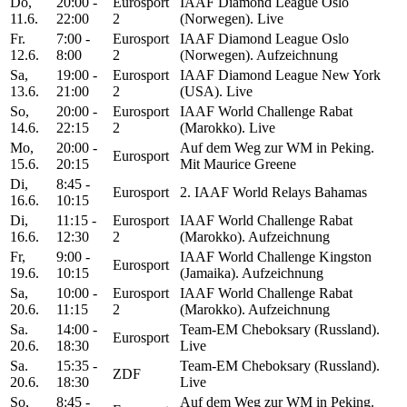
Do,
20:00 -
Eurosport
IAAF Diamond League Oslo
11.6.
22:00
2
(Norwegen). Live
Fr.
7:00 -
Eurosport
IAAF Diamond League Oslo
12.6.
8:00
2
(Norwegen). Aufzeichnung
Sa,
19:00 -
Eurosport
IAAF Diamond League New York
13.6.
21:00
2
(USA). Live
So,
20:00 -
Eurosport
IAAF World Challenge Rabat
14.6.
22:15
2
(Marokko). Live
Mo,
20:00 -
Auf dem Weg zur WM in Peking.
Eurosport
15.6.
20:15
Mit Maurice Greene
Di,
8:45 -
Eurosport
2. IAAF World Relays Bahamas
16.6.
10:15
Di,
11:15 -
Eurosport
IAAF World Challenge Rabat
16.6.
12:30
2
(Marokko). Aufzeichnung
Fr,
9:00 -
IAAF World Challenge Kingston
Eurosport
19.6.
10:15
(Jamaika). Aufzeichnung
Sa,
10:00 -
Eurosport
IAAF World Challenge Rabat
20.6.
11:15
2
(Marokko). Aufzeichnung
Sa.
14:00 -
Team-EM Cheboksary (Russland).
Eurosport
20.6.
18:30
Live
Sa.
15:35 -
Team-EM Cheboksary (Russland).
ZDF
20.6.
18:30
Live
So,
8:45 -
Auf dem Weg zur WM in Peking.