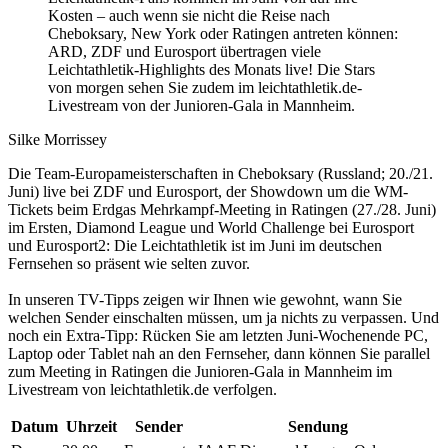
Kosten – auch wenn sie nicht die Reise nach
Cheboksary, New York oder Ratingen antreten können:
ARD, ZDF und Eurosport übertragen viele
Leichtathletik-Highlights des Monats live! Die Stars
von morgen sehen Sie zudem im leichtathletik.de-
Livestream von der Junioren-Gala in Mannheim.
Silke Morrissey
Die Team-Europameisterschaften in Cheboksary (Russland; 20./21.
Juni) live bei ZDF und Eurosport, der Showdown um die WM-
Tickets beim Erdgas Mehrkampf-Meeting in Ratingen (27./28. Juni)
im Ersten, Diamond League und World Challenge bei Eurosport
und Eurosport2: Die Leichtathletik ist im Juni im deutschen
Fernsehen so präsent wie selten zuvor.
In unseren TV-Tipps zeigen wir Ihnen wie gewohnt, wann Sie
welchen Sender einschalten müssen, um ja nichts zu verpassen. Und
noch ein Extra-Tipp: Rücken Sie am letzten Juni-Wochenende PC,
Laptop oder Tablet nah an den Fernseher, dann können Sie parallel
zum Meeting in Ratingen die Junioren-Gala in Mannheim im
Livestream von leichtathletik.de verfolgen.
Datum
Uhrzeit
Sender
Sendung