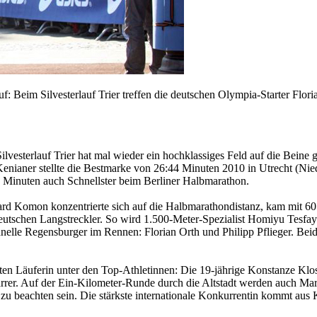
uf: Beim Silvesterlauf Trier treffen die deutschen Olympia-Starter Flo
vesterlauf Trier hat mal wieder ein hochklassiges Feld auf die Beine ge
nianer stellte die Bestmarke von 26:44 Minuten 2010 in Utrecht (Nied
 Minuten auch Schnellster beim Berliner Halbmarathon.
ard Komon konzentrierte sich auf die Halbmarathondistanz, kam mit 60:4
deutschen Langstreckler. So wird 1.500-Meter-Spezialist Homiyu Tesfay
hnelle Regensburger im Rennen: Florian Orth und Philipp Pflieger. Bei
gsten Läuferin unter den Top-Athletinnen: Die 19-jährige Konstanze Klo
r. Auf der Ein-Kilometer-Runde durch die Altstadt werden auch Mara
 beachten sein. Die stärkste internationale Konkurrentin kommt aus K