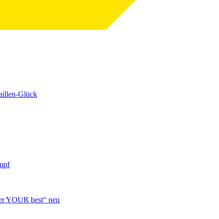
aillen-Glück
mpf
over YOUR best“ neu