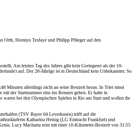
rian Orth, Homiyu Tesfaye und Philipp Pflieger auf den
stellt. Am letzten Tag des Jahres gibt kein Geringerer als der 10-
erlande) auf. Der 28-Jährige ist in Deutschland kein Unbekannter. So
8 Minuten allerdings nicht an seine Bestzeit heran. In Trier misst
e mit der Startnummer eins ins Rennen gehen. Er hatte in
de waren bei den Olympischen Spielen in Rio am Start und wollen ihr
sterhalfen (TSV Bayer 04 Leverkusen) trifft auf die
thonläuferin Katharina Heinig (LG Eintracht Frankfurt) und
enia. Lucy Macharia reist mit einer 10-Kilometer-Bestzeit von 31:55