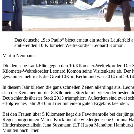
Das deutsche „Sao Paulo“ bietet erneut ein starkes Läuferfeld a
amtierenden 10-Kilometer-Weltrekordler Leonard Komon.
Martin Neumann
Die deutsche Lauf-Elite gegen den 10-Kilometer-Weltrekordler: Der Sil
Kilometer-Weltrekordler Leonard Komon seine Visitenkarte ab. Der Ke
gewann er mehrmals die Great 10K in Berlin und war 2014 mit 59:14
In diesem Jahr blieben die ganz schnellen Zeiten allerdings aus. Leon
sich der Kenianer auf der 8-Kilometer-Strecke mit vielen der besten 
Deutschlands ältester Stadt 2013 triumphiert. Außerdem sind zwei sc
erfolgreiches Jahr 2016 in Trier mit einem guten Ergebnis beenden.
Bei den Frauen über 5 Kilometer liegt die Favoritenrolle bei der jün
Regensburgerinnen Maren Kock und die wiedergenesene Corinna Harre
Hindernisspezialistin Jana Sussmann (LT Haspa Marathon Hamburg) zu
Minuten nach Trier.