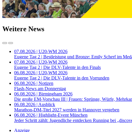
Weitere News
07.08.2026 | U20-WM 2026
Eugene Tag 2 | Bestleistung und Bronze: Emily Scherf im Med
07.08.2026 | U20-WM 2026
Eugene Tag 2 | Die DLV-Talente in den Finals
06.08.2026 | U20-WM 2026
Eugene Tag 2 | Die DLV-Talente in den Vorrunden
06.08.2026 | Notizen
Flash-News am Donnerstag
06.08.2026 | Birmingham 2026
Die große EM-Vorschau III | Frauen: Sprünge, Würfe, Mehrka
06.08.2026 | Ausblick
Marathon-DM-Titel 2027 werden in Hannover vergeben
06.08.2026 | Highlight-Event München
Jeder Schritt zählt: Jugendliche entdecken Running bei „disc
Anzeige