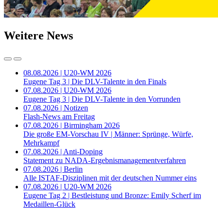
Weitere News
08.08.2026 | U20-WM 2026
Eugene Tag 3 | Die DLV-Talente in den Finals
07.08.2026 | U20-WM 2026
Eugene Tag 3 | Die DLV-Talente in den Vorrunden
07.08.2026 | Notizen
Flash-News am Freitag
07.08.2026 | Birmingham 2026
Die große EM-Vorschau IV | Männer: Sprünge, Würfe,
Mehrkampf
07.08.2026 | Anti-Doping
Statement zu NADA-Ergebnismanagementverfahren
07.08.2026 | Berlin
Alle ISTAF-Disziplinen mit der deutschen Nummer eins
07.08.2026 | U20-WM 2026
Eugene Tag 2 | Bestleistung und Bronze: Emily Scherf im
Medaillen-Glück