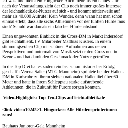
2014 ist und bleibt ein Hingucker. Auch mehr als ein halbes Jahr
nach der Veranstaltung zieht der Clip noch immer großes Interesse
der leichtathletik.de-Nutzer auf sich - und kommt mittlerweile auf
mehr als 40.000 Aufrufe! Kein Wunder, denn wann hat man schon
einmal erlebt, dass alle sechs Athletinnen vor der fünften Hürde raus
sind? Schuld war damals ein falscher Hürdenabstand.
Einen ungewohnten Einblick in die Cross-DM in Markt Indersdorf
gibt leichtathletik.TV-Mitarbeiter Matthias Küsters. In einem
stimmungsvollen Clip mit schönen Aufnahmen aus neuen
Perspektiven und untermalt von Musik setzt er den Cross neu in
Szene - und hat damit den Geschmack der Nutzer getroffen.
In die Top Drei hat es zudem ein fast schon historischer Erfolg
geschafft: Verena Sailer (MTG Mannheim) sprintete bei der Hallen-
DM in Karlsruhe zu ihrem siebten nationalen Hallentitel über 60
Meter und hatte in ihrem Schlepptau starke aufstrebende
Athletinnen, die in Zukunft für Furore sorgen könnten.
Video-Highlights: Top Ten-Clips auf leichtathletik.de
<link video:10245>1. Hingucker: Alle Hürdensprinterinnen
raus!
Bauhaus Junioren-Gala Mannheim