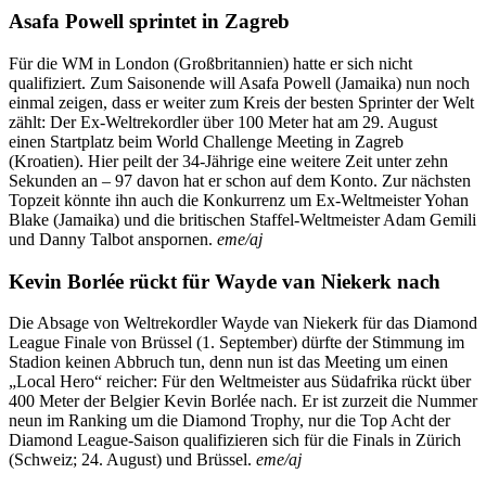
Asafa Powell sprintet in Zagreb
Für die WM in London (Großbritannien) hatte er sich nicht
qualifiziert. Zum Saisonende will Asafa Powell (Jamaika) nun noch
einmal zeigen, dass er weiter zum Kreis der besten Sprinter der Welt
zählt: Der Ex-Weltrekordler über 100 Meter hat am 29. August
einen Startplatz beim World Challenge Meeting in Zagreb
(Kroatien). Hier peilt der 34-Jährige eine weitere Zeit unter zehn
Sekunden an – 97 davon hat er schon auf dem Konto. Zur nächsten
Topzeit könnte ihn auch die Konkurrenz um Ex-Weltmeister Yohan
Blake (Jamaika) und die britischen Staffel-Weltmeister Adam Gemili
und Danny Talbot anspornen.
eme/aj
Kevin Borlée rückt für Wayde van Niekerk nach
Die Absage von Weltrekordler Wayde van Niekerk für das Diamond
League Finale von Brüssel (1. September) dürfte der Stimmung im
Stadion keinen Abbruch tun, denn nun ist das Meeting um einen
„Local Hero“ reicher: Für den Weltmeister aus Südafrika rückt über
400 Meter der Belgier Kevin Borlée nach. Er ist zurzeit die Nummer
neun im Ranking um die Diamond Trophy, nur die Top Acht der
Diamond League-Saison qualifizieren sich für die Finals in Zürich
(Schweiz; 24. August) und Brüssel.
eme/aj