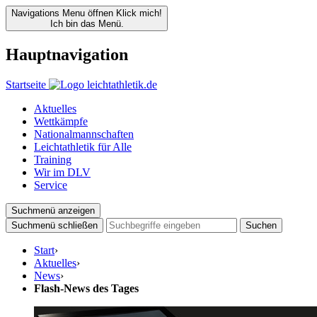
Navigations Menu öffnen
Klick mich!
Ich bin das Menü.
Hauptnavigation
Startseite
Aktuelles
Wettkämpfe
Nationalmannschaften
Leichtathletik für Alle
Training
Wir im DLV
Service
Suchmenü anzeigen
Suchmenü schließen
Suchen
Start
›
Aktuelles
›
News
›
Flash-News des Tages