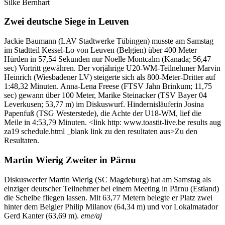
Silke Bernhart
Zwei deutsche Siege in Leuven
Jackie Baumann (LAV Stadtwerke Tübingen) musste am Samstag
im Stadtteil Kessel-Lo von Leuven (Belgien) über 400 Meter
Hürden in 57,54 Sekunden nur Noelle Montcalm (Kanada; 56,47
sec) Vortritt gewähren. Der vorjährige U20-WM-Teilnehmer Marvin
Heinrich (Wiesbadener LV) steigerte sich als 800-Meter-Dritter auf
1:48,32 Minuten. Anna-Lena Freese (FTSV Jahn Brinkum; 11,75
sec) gewann über 100 Meter, Marike Steinacker (TSV Bayer 04
Leverkusen; 53,77 m) im Diskuswurf. Hindernisläuferin Josina
Papenfuß (TSG Westerstede), die Achte der U18-WM, lief die
Meile in 4:53,79 Minuten. <link http: www.toastit-live.be results aug
za19 schedule.html _blank link zu den resultaten aus>Zu den
Resultaten.
Martin Wierig Zweiter in Pärnu
Diskuswerfer Martin Wierig (SC Magdeburg) hat am Samstag als
einziger deutscher Teilnehmer bei einem Meeting in Pärnu (Estland)
die Scheibe fliegen lassen. Mit 63,77 Metern belegte er Platz zwei
hinter dem Belgier Philip Milanov (64,34 m) und vor Lokalmatador
Gerd Kanter (63,69 m).
eme/aj