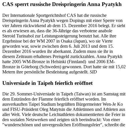
CAS sperrt russische Dreispringerin Anna Pyatykh
Der Internationale Sportgerichtshof CAS hat die russische
Dreispringerin Anna Pyatykh wegen Dopings mit einer Sperre von
vier Jahren rückwirkend ab dem 15. Dezember 2016 belegt. Er sieht
es als erwiesen an, dass die 36-Jährige das verbotene anabole
Steroid Turinabol zur Leistungssteigerung benutzt hat. Alle ihre
Ergebnisse bei der WM 2007 in Osaka (Japan), wo sie Vierte
geworden war, sowie zwischen dem 6. Juli 2013 und dem 15.
Dezember 2016 wurden ihr aberkannt. Zudem muss sie ihr in
diesem Zeitraum erhaltenes Preisgeld zurückzahlen. Anna Pyatykh
hatte 2005 WM-Bronze in Helsinki (Finnland) und 2006 EM-
Bronze in Göteborg (Schweden) gewonnen. Dort hatte sie mit 15,02
Metern ihre persönliche Bestleistung aufgestellt.
SID
Universiade in Taipeh feierlich eröffnet
Die 29. Sommer-Universiade in Taipeh (Taiwan) ist am Samstag mit
dem Entzünden der Flamme feierlich eröffnet worden. Im
ausverkauften Taipei Stadium begrüßten Bürgermeister Wen-Je Ko
und FISU-Präsident Oleg Matytsin die Athletinnen und Athleten aus
aller Welt. Viele deutsche Leichtathleten dokumentierten die Feier in
den sozialen Netzwerken und zeigten sich beeindruckt: Von einer
"wunderschönen und unvergesslichen Eröffnungsfeier", schreibt die