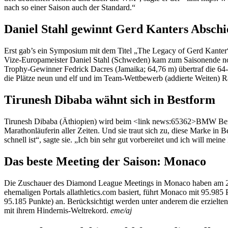
nach so einer Saison auch der Standard.“
Daniel Stahl gewinnt Gerd Kanters Absch
Erst gab’s ein Symposium mit dem Titel „The Legacy of Gerd Kanter
Vize-Europameister Daniel Stahl (Schweden) kam zum Saisonende noc
Trophy-Gewinner Fedrick Dacres (Jamaika; 64,76 m) übertraf die 64
die Plätze neun und elf und im Team-Wettbewerb (addierte Weiten) 
Tirunesh Dibaba wähnt sich in Bestform
Tirunesh Dibaba (Äthiopien) wird beim <link news:65362>BMW Berlin 
Marathonläuferin aller Zeiten. Und sie traut sich zu, diese Marke i
schnell ist“, sagte sie. „Ich bin sehr gut vorbereitet und ich will mei
Das beste Meeting der Saison: Monaco
Die Zuschauer des Diamond League Meetings in Monaco haben am 20. J
ehemaligen Portals allathletics.com basiert, führt Monaco mit 95.
95.185 Punkte) an. Berücksichtigt werden unter anderem die erzielte
mit ihrem Hindernis-Weltrekord.
eme/aj