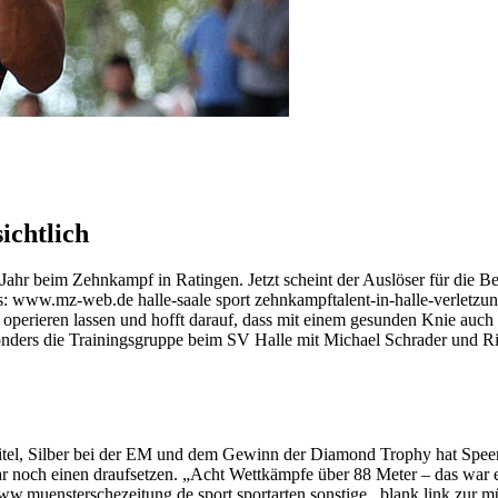
ichtlich
ahr beim Zehnkampf in Ratingen. Jetzt scheint der Auslöser für die 
ps: www.mz-web.de halle-saale sport zehnkampftalent-in-halle-verlet
h operieren lassen und hofft darauf, dass mit einem gesunden Knie auch
sonders die Trainingsgruppe beim SV Halle mit Michael Schrader und Ric
rtitel, Silber bei der EM und dem Gewinn der Diamond Trophy hat Sp
 noch einen draufsetzen. „Acht Wettkämpfe über 88 Meter – das war eine
w.muensterschezeitung.de sport sportarten sonstige _blank link zur m