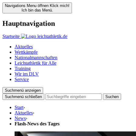
Navigations Menu öffnen
Klick mich!
Ich bin das Menü.
Hauptnavigation
Startseite
Aktuelles
Wettkämpfe
Nationalmannschaften
Leichtathletik für Alle
Training
Wir im DLV
Service
Suchmenü anzeigen
Suchmenü schließen
Suchen
Start
›
Aktuelles
›
News
›
Flash-News des Tages