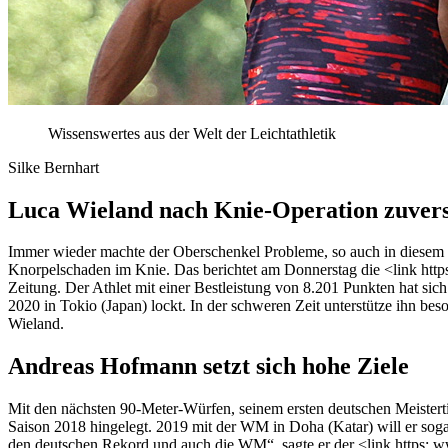
Wissenswertes aus der Welt der Leichtathletik
Silke Bernhart
Luca Wieland nach Knie-Operation zuvers
Immer wieder machte der Oberschenkel Probleme, so auch in diesem J
Knorpelschaden im Knie. Das berichtet am Donnerstag die <link htt
Zeitung. Der Athlet mit einer Bestleistung von 8.201 Punkten hat sic
2020 in Tokio (Japan) lockt. In der schweren Zeit unterstütze ihn be
Wieland.
Andreas Hofmann setzt sich hohe Ziele
Mit den nächsten 90-Meter-Würfen, seinem ersten deutschen Meiste
Saison 2018 hingelegt. 2019 mit der WM in Doha (Katar) will er sogar
den deutschen Rekord und auch die WM“, sagte er der <link https: ww