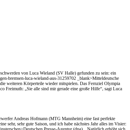
Beschwerden von Luca Wieland (SV Halle) gefunden zu sein: ein
zungen-bremsen-luca-wieland-aus-31259702 _blank>Mitteldeutsche
 die weiteren Körperteile wieder mitspielen. Das Fernziel Olympia
o Freimuth: „Sie alle sind mir gerade eine große Hilfe“, sagt Luca
eerwerfer Andreas Hofmann (MTG Mannheim) eine fast perfekte
 sehr, sehr gute Saison, und ich habe nächstes Jahr alles im Visier:
ünsterschen>Deutschen Presse-Agentur (dpa). „Natürlich erhöht sich