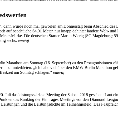
iedswerfen
“, dann wurde noch mal geworfen am Donnerstag beim Abschied des Dis
h auf beachtliche 64,91 Meter, nur knapp dahinter landete Welt- und
-Meter-Marke. Die deutschen Starter Martin Wierig (SC Magdeburg; 59
Rang sechs.
eme/aj
Marathon am Sonntag (16. September) zu den Protagonistinnen zählen. 
n Berlin zu unterbieten. „Ich habe viel über den BMW Berlin Marathon 
ne Bestzeit am Sonntag schlagen.“
eme/aj
uli das leistungsstärkste Meeting der Saison 2018 gesehen: Laut ein
985 Punkten das Ranking der Ein-Tages-Meetings vor den Diamond Leag
n Leistungen und die Leistungsdichte im Teilnehmerfeld. Das i-Tüpfelc