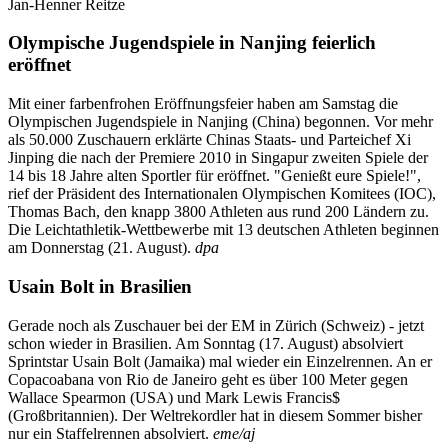
Jan-Henner Reitze
Olympische Jugendspiele in Nanjing feierlich
eröffnet
Mit einer farbenfrohen Eröffnungsfeier haben am Samstag die
Olympischen Jugendspiele in Nanjing (China) begonnen. Vor mehr
als 50.000 Zuschauern erklärte Chinas Staats- und Parteichef Xi
Jinping die nach der Premiere 2010 in Singapur zweiten Spiele der
14 bis 18 Jahre alten Sportler für eröffnet. "Genießt eure Spiele!",
rief der Präsident des Internationalen Olympischen Komitees (IOC),
Thomas Bach, den knapp 3800 Athleten aus rund 200 Ländern zu.
Die Leichtathletik-Wettbewerbe mit 13 deutschen Athleten beginnen
am Donnerstag (21. August).
dpa
Usain Bolt in Brasilien
Gerade noch als Zuschauer bei der EM in Zürich (Schweiz) - jetzt
schon wieder in Brasilien. Am Sonntag (17. August) absolviert
Sprintstar Usain Bolt (Jamaika) mal wieder ein Einzelrennen. An er
Copacoabana von Rio de Janeiro geht es über 100 Meter gegen
Wallace Spearmon (USA) und Mark Lewis Francis$
(Großbritannien). Der Weltrekordler hat in diesem Sommer bisher
nur ein Staffelrennen absolviert.
eme/aj