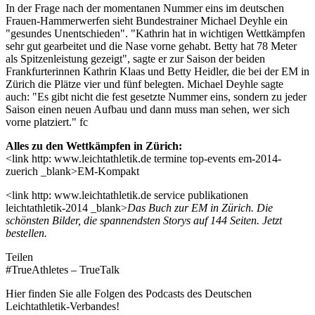
In der Frage nach der momentanen Nummer eins im deutschen
Frauen-Hammerwerfen sieht Bundestrainer Michael Deyhle ein
"gesundes Unentschieden". "Kathrin hat in wichtigen Wettkämpfen
sehr gut gearbeitet und die Nase vorne gehabt. Betty hat 78 Meter
als Spitzenleistung gezeigt", sagte er zur Saison der beiden
Frankfurterinnen Kathrin Klaas und Betty Heidler, die bei der EM in
Zürich die Plätze vier und fünf belegten. Michael Deyhle sagte
auch: "Es gibt nicht die fest gesetzte Nummer eins, sondern zu jeder
Saison einen neuen Aufbau und dann muss man sehen, wer sich
vorne platziert." fc
Alles zu den Wettkämpfen in Zürich:
<link http: www.leichtathletik.de termine top-events em-2014-
zuerich _blank>EM-Kompakt
<link http: www.leichtathletik.de service publikationen
leichtathletik-2014 _blank>
Das Buch zur EM in Zürich. Die
schönsten Bilder, die spannendsten Storys auf 144 Seiten. Jetzt
bestellen.
Teilen
#TrueAthletes – TrueTalk
Hier finden Sie alle Folgen des Podcasts des Deutschen
Leichtathletik-Verbandes!