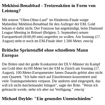
Mekhissi-Benabbad - Trotzreaktion in Form von
Leistung?
Mit seinem "Oben-Ohne-Lauf" im Hindernis-Finale sorgte
Mahiedine Mekhissi-Benabbad für den Aufreger der EM, Gold
bekam er dafür nicht. Der Franzose hat angekündigt, beim Diamond
League-Meeting in Brüssel (Belgien; 5. September) seinen
Europarekord (8:00,09 min) angreifen zu wollen. Am Sonntag (17.
August) steht er noch im EM-Finale über 1.500 Meter.
eme/aj
Britische Sprintstaffel ohne schnellsten Mann
Europas
Die Briten sind der große Konkurrent der DLV-Männer im Kampf
um Gold über 4x100 Meter bei der EM in Zürich am Sonntag (17.
August), 100-Meter-Europameister James Dasaolu gehört aber nicht
zum Quartett. "Ich habe mich auf Einzelrennen konzentriert und
viele Trainingseinheiten verpasst. Die anderen sind eingespielt, das
will ich nicht durcheinander bringen", sagte der Brite. "Wenn ich
gebraucht werde, stehe ich aber zur Verfügung."
eme/aj
Michael Deyhle: "Ein gesundes Unentschieden"