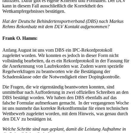
ratifiziert. Dafür gibt es eigene Kriterien und Formalien. Der DLV
kann in diesem Fall ausschließlich die Korrektheit des
Wettkampfergebnisses bestätigen.
Hat der Deutsche Behindertensportverband (DBS) nach Markus
Rehms Rekordsatz mit dem DLV Kontakt aufgenommen?
Frank O. Hamm:
Anfang August ist uns vom DBS ein IPC-Rekordprotokoll
zugeleitet worden. Wir konnten es jedoch in dieser Form nicht
vollständig bearbeiten, da es ein Rekordprotokoll in der Fassung für
die Anerkennung von Laufrekorden war. Zudem waren spezielle
Regelwerkfragen zu beantworten wie die Bestätigung der
Schadensklasse oder die Notwendigkeit einer Dopingkontrolle.
Die Fragen, die wir eigenständig beantworten konnten, sind
unmittelbar nach Aufforderung in zwei offiziellen Schreiben an den
DBS bestätigt worden. Wir haben den DBS ebenfalls auf das
falsche Formular aufmerksam gemacht. In der vergangenen Woche
ist uns nunmehr das korrekte Rekordformular für einen technischen
Wettbewerb zugeleitet worden, mit dem Hinweis, was genau durch
den DLV zu bestätigen ist.
Welche Schritte sind nun geplant, damit die Leistung Aufnahme in