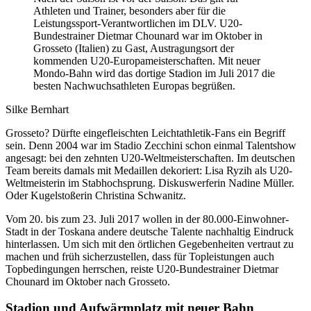
Athleten und Trainer, besonders aber für die
Leistungssport-Verantwortlichen im DLV. U20-
Bundestrainer Dietmar Chounard war im Oktober in
Grosseto (Italien) zu Gast, Austragungsort der
kommenden U20-Europameisterschaften. Mit neuer
Mondo-Bahn wird das dortige Stadion im Juli 2017 die
besten Nachwuchsathleten Europas begrüßen.
Silke Bernhart
Grosseto? Dürfte eingefleischten Leichtathletik-Fans ein Begriff
sein. Denn 2004 war im Stadio Zecchini schon einmal Talentshow
angesagt: bei den zehnten U20-Weltmeisterschaften. Im deutschen
Team bereits damals mit Medaillen dekoriert: Lisa Ryzih als U20-
Weltmeisterin im Stabhochsprung. Diskuswerferin Nadine Müller.
Oder Kugelstoßerin Christina Schwanitz.
Vom 20. bis zum 23. Juli 2017 wollen in der 80.000-Einwohner-
Stadt in der Toskana andere deutsche Talente nachhaltig Eindruck
hinterlassen. Um sich mit den örtlichen Gegebenheiten vertraut zu
machen und früh sicherzustellen, dass für Topleistungen auch
Topbedingungen herrschen, reiste U20-Bundestrainer Dietmar
Chounard im Oktober nach Grosseto.
Stadion und Aufwärmplatz mit neuer Bahn