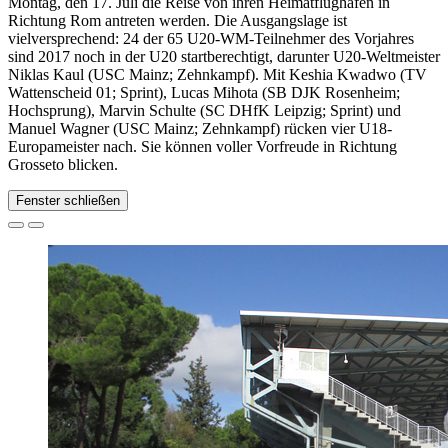
Montag, den 17. Juli die Reise von ihren Heimatflughäfen in
Richtung Rom antreten werden. Die Ausgangslage ist
vielversprechend: 24 der 65 U20-WM-Teilnehmer des Vorjahres
sind 2017 noch in der U20 startberechtigt, darunter U20-Weltmeister
Niklas Kaul (USC Mainz; Zehnkampf). Mit Keshia Kwadwo (TV
Wattenscheid 01; Sprint), Lucas Mihota (SB DJK Rosenheim;
Hochsprung), Marvin Schulte (SC DHfK Leipzig; Sprint) und
Manuel Wagner (USC Mainz; Zehnkampf) rücken vier U18-
Europameister nach. Sie können voller Vorfreude in Richtung
Grosseto blicken.
Fenster schließen