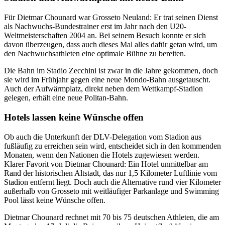
Für Dietmar Chounard war Grosseto Neuland: Er trat seinen Dienst
als Nachwuchs-Bundestrainer erst im Jahr nach den U20-
Weltmeisterschaften 2004 an. Bei seinem Besuch konnte er sich
davon überzeugen, dass auch dieses Mal alles dafür getan wird, um
den Nachwuchsathleten eine optimale Bühne zu bereiten.
Die Bahn im Stadio Zecchini ist zwar in die Jahre gekommen, doch
sie wird im Frühjahr gegen eine neue Mondo-Bahn ausgetauscht.
Auch der Aufwärmplatz, direkt neben dem Wettkampf-Stadion
gelegen, erhält eine neue Politan-Bahn.
Hotels lassen keine Wünsche offen
Ob auch die Unterkunft der DLV-Delegation vom Stadion aus
fußläufig zu erreichen sein wird, entscheidet sich in den kommenden
Monaten, wenn den Nationen die Hotels zugewiesen werden.
Klarer Favorit von Dietmar Chounard: Ein Hotel unmittelbar am
Rand der historischen Altstadt, das nur 1,5 Kilometer Luftlinie vom
Stadion entfernt liegt. Doch auch die Alternative rund vier Kilometer
außerhalb von Grosseto mit weitläufiger Parkanlage und Swimming
Pool lässt keine Wünsche offen.
Dietmar Chounard rechnet mit 70 bis 75 deutschen Athleten, die am