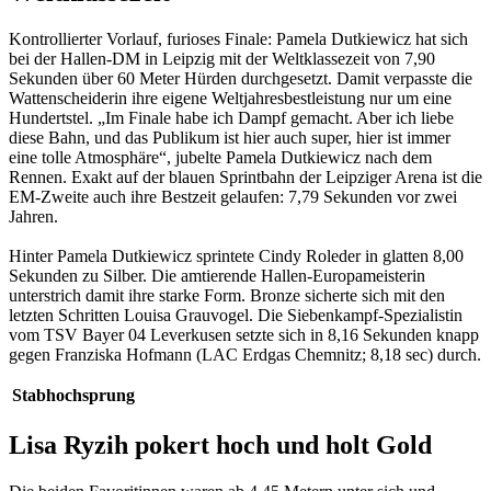
Kontrollierter Vorlauf, furioses Finale: Pamela Dutkiewicz hat sich
bei der Hallen-DM in Leipzig mit der Weltklassezeit von 7,90
Sekunden über 60 Meter Hürden durchgesetzt. Damit verpasste die
Wattenscheiderin ihre eigene Weltjahresbestleistung nur um eine
Hundertstel. „Im Finale habe ich Dampf gemacht. Aber ich liebe
diese Bahn, und das Publikum ist hier auch super, hier ist immer
eine tolle Atmosphäre“, jubelte Pamela Dutkiewicz nach dem
Rennen. Exakt auf der blauen Sprintbahn der Leipziger Arena ist die
EM-Zweite auch ihre Bestzeit gelaufen: 7,79 Sekunden vor zwei
Jahren.
Hinter Pamela Dutkiewicz sprintete Cindy Roleder in glatten 8,00
Sekunden zu Silber. Die amtierende Hallen-Europameisterin
unterstrich damit ihre starke Form. Bronze sicherte sich mit den
letzten Schritten Louisa Grauvogel. Die Siebenkampf-Spezialistin
vom TSV Bayer 04 Leverkusen setzte sich in 8,16 Sekunden knapp
gegen Franziska Hofmann (LAC Erdgas Chemnitz; 8,18 sec) durch.
Stabhochsprung
Lisa Ryzih pokert hoch und holt Gold