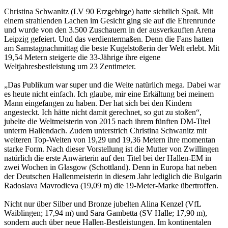
Christina Schwanitz (LV 90 Erzgebirge) hatte sichtlich Spaß. Mit
einem strahlenden Lachen im Gesicht ging sie auf die Ehrenrunde
und wurde von den 3.500 Zuschauern in der ausverkauften Arena
Leipzig gefeiert. Und das verdientermaßen. Denn die Fans hatten
am Samstagnachmittag die beste Kugelstoßerin der Welt erlebt. Mit
19,54 Metern steigerte die 33-Jährige ihre eigene
Weltjahresbestleistung um 23 Zentimeter.
„Das Publikum war super und die Weite natürlich mega. Dabei war
es heute nicht einfach. Ich glaube, mir eine Erkältung bei meinem
Mann eingefangen zu haben. Der hat sich bei den Kindern
angesteckt. Ich hätte nicht damit gerechnet, so gut zu stoßen“,
jubelte die Weltmeisterin von 2015 nach ihrem fünften DM-Titel
unterm Hallendach. Zudem unterstrich Christina Schwanitz mit
weiteren Top-Weiten von 19,29 und 19,36 Metern ihre momentan
starke Form. Nach dieser Vorstellung ist die Mutter von Zwillingen
natürlich die erste Anwärterin auf den Titel bei der Hallen-EM in
zwei Wochen in Glasgow (Schottland). Denn in Europa hat neben
der Deutschen Hallenmeisterin in diesem Jahr lediglich die Bulgarin
Radoslava Mavrodieva (19,09 m) die 19-Meter-Marke übertroffen.
Nicht nur über Silber und Bronze jubelten Alina Kenzel (VfL
Waiblingen; 17,94 m) und Sara Gambetta (SV Halle; 17,90 m),
sondern auch über neue Hallen-Bestleistungen. Im kontinentalen