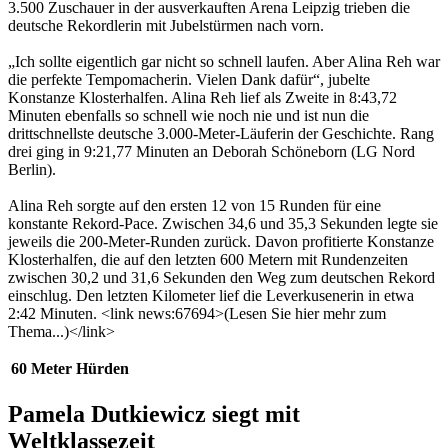
3.500 Zuschauer in der ausverkauften Arena Leipzig trieben die
deutsche Rekordlerin mit Jubelstürmen nach vorn.
„Ich sollte eigentlich gar nicht so schnell laufen. Aber Alina Reh war
die perfekte Tempomacherin. Vielen Dank dafür“, jubelte
Konstanze Klosterhalfen. Alina Reh lief als Zweite in 8:43,72
Minuten ebenfalls so schnell wie noch nie und ist nun die
drittschnellste deutsche 3.000-Meter-Läuferin der Geschichte. Rang
drei ging in 9:21,77 Minuten an Deborah Schöneborn (LG Nord
Berlin).
Alina Reh sorgte auf den ersten 12 von 15 Runden für eine
konstante Rekord-Pace. Zwischen 34,6 und 35,3 Sekunden legte sie
jeweils die 200-Meter-Runden zurück. Davon profitierte Konstanze
Klosterhalfen, die auf den letzten 600 Metern mit Rundenzeiten
zwischen 30,2 und 31,6 Sekunden den Weg zum deutschen Rekord
einschlug. Den letzten Kilometer lief die Leverkusenerin in etwa
2:42 Minuten. <link news:67694>(Lesen Sie hier mehr zum
Thema...)</link>
60 Meter Hürden
Pamela Dutkiewicz siegt mit
Weltklassezeit