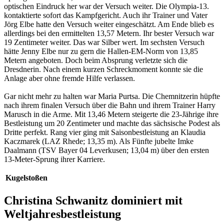
optischen Eindruck her war der Versuch weiter. Die Olympia-13.
kontaktierte sofort das Kampfgericht. Auch ihr Trainer und Vater
Jörg Elbe hatte den Versuch weiter eingeschätzt. Am Ende blieb es
allerdings bei den ermittelten 13,57 Metern. Ihr bester Versuch war
19 Zentimeter weiter. Das war Silber wert. Im sechsten Versuch
hätte Jenny Elbe nur zu gern die Hallen-EM-Norm von 13,85
Metern angeboten. Doch beim Absprung verletzte sich die
Dresdnerin. Nach einem kurzen Schreckmoment konnte sie die
Anlage aber ohne fremde Hilfe verlassen.
Gar nicht mehr zu halten war Maria Purtsa. Die Chemnitzerin hüpfte
nach ihrem finalen Versuch über die Bahn und ihrem Trainer Harry
Marusch in die Arme. Mit 13,46 Metern steigerte die 23-Jährige ihre
Bestleistung um 20 Zentimeter und machte das sächsische Podest als
Dritte perfekt. Rang vier ging mit Saisonbestleistung an Klaudia
Kaczmarek (LAZ Rhede; 13,35 m). Als Fünfte jubelte Imke
Daalmann (TSV Bayer 04 Leverkusen; 13,04 m) über den ersten
13-Meter-Sprung ihrer Karriere.
Kugelstoßen
Christina Schwanitz dominiert mit
Weltjahresbestleistung