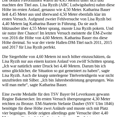
Die beiden Favoritinnen waren ab 4,45 Metern unter sich und
machten den Titel aus. Lisa Ryzih (ABC Ludwigshafen) nahm diese
Höhe im ersten Anlauf, genauso wie 4,50 Meter. Katharina Bauer
ließ 4,45 Meter aus und überwand 4,50 Meter ebenfalls klar im
ersten Versuch. Aufgrund zweier Fehlversuche von Lisa Ryzih bei
4,40 Metern lag Katharina Bauer in Führung. Da sie auch
blitzsauber über 4,55 Meter sprang, musste Lisa Ryzih pokern. Und
sie nutze ihre Chance! Im letzten Versuch meisterte die EM-Zweite
von 2016 die Höhe von 4,60 Metern. Katharina Bauer riss diese
Höhe dreimal. So war der vierte Hallen-DM-Titel nach 2011, 2015
und 2017 für Lisa Ryzih perfekt.
Die Siegerhöhe von 4,60 Metern ist noch höher einzuschätzen, da
Lisa Ryzih nur aus einem kurzen Anlauf von zwölf Schritten sprang.
„Ich war natürlich unter Druck bei 4,40 Metern. Darum bin ich
umso glücklicher, die Situation so gut gemeistert zu haben“, sagte
Lisa Ryzih. Auch die knapp unterlegene Titelverteidigerin war nicht
unzufrieden mit Silber. „Ich bin Jahresbestleistung gesprungen. Was
will man mehr“, sagte Katharina Bauer.
Eine zweite Medaille für den TSV Bayer 04 Leverkusen gewann
Regine Bakenecker. Im ersten Versuch übersprungene 4,30 Meter
reichten zu Bronze. EM-Starterin Stefanie Dauber (SSV Ulm 1846)
benötigte für diese Höhe zwei Anläufe und musste sich mit Platz
vier begnügen. Beide zeigten allerdings gute Versuche über 4,40