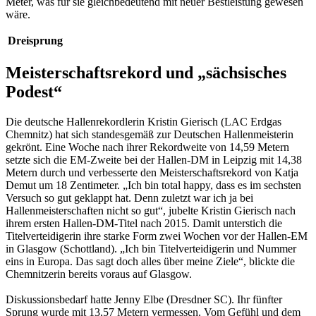
Meter, was für sie gleichbedeutend mit neuer Bestleistung gewesen
wäre.
Dreisprung
Meisterschaftsrekord und „sächsisches
Podest“
Die deutsche Hallenrekordlerin Kristin Gierisch (LAC Erdgas
Chemnitz) hat sich standesgemäß zur Deutschen Hallenmeisterin
gekrönt. Eine Woche nach ihrer Rekordweite von 14,59 Metern
setzte sich die EM-Zweite bei der Hallen-DM in Leipzig mit 14,38
Metern durch und verbesserte den Meisterschaftsrekord von Katja
Demut um 18 Zentimeter. „Ich bin total happy, dass es im sechsten
Versuch so gut geklappt hat. Denn zuletzt war ich ja bei
Hallenmeisterschaften nicht so gut“, jubelte Kristin Gierisch nach
ihrem ersten Hallen-DM-Titel nach 2015. Damit unterstich die
Titelverteidigerin ihre starke Form zwei Wochen vor der Hallen-EM
in Glasgow (Schottland). „Ich bin Titelverteidigerin und Nummer
eins in Europa. Das sagt doch alles über meine Ziele“, blickte die
Chemnitzerin bereits voraus auf Glasgow.
Diskussionsbedarf hatte Jenny Elbe (Dresdner SC). Ihr fünfter
Sprung wurde mit 13,57 Metern vermessen. Vom Gefühl und dem