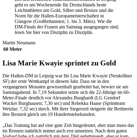
geht es am Wochenende für Deutschlands beste
Leichtathleten um Gold, Silber und Bronze und die
Norm für die Hallen-Europameisterschaften in
Glasgow (Großbritannien; 1. bis 3. März). Wie die
DM-Finals der Frauen am Samstag ausgegangen sind,
lesen Sie hier von Disziplin zu Disziplin.
Martin Neumann
60 Meter
Lisa Marie Kwayie sprintet zu Gold
Die Hallen-DM in Leipzig war für Lisa Marie Kwayie (Neuköllner
SF) der erste Wettkampf in diesem Jahr. Dass sie in den
vergangenen Monaten gewissenhaft gearbeitet hat, bewies sie am
Samstagabend. In 7,19 Sekunden setzte sich die 22-Jährige im 60-
Meter-Finale deutlich vor Alexandra Burghardt (LG Gendorf
Wacker Burghausen; 7,30 sec) und Rebekka Haase (Sprintteam
Wetzlar; 7,32 sec) durch. Mit ihrer Siegerzeit steigerte die Berlinerin
ihre Bestzeit gleich um 19 Hundertstelsekunden.
„Das Training hat auf eine gute Zeit hingedeutet, aber man muss das
im Rennen natürlich immer auch erst umsetzen. Nach dem guten
Vorlauf habe ich natürlich mit dem Titel geliebäugelt, aber er kam