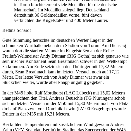
in Torun brachte erneut viele Medaillen für die deutsche
Mannschaft. Im Medaillenspiegel liegt Deutschland
derzeit mit 36 Goldmedaillen vorne, fünf davon
verbuchten die Kugelstoßer und 400-Meter-Läufer.
Bettina Schardt
Gute Stimmung herrschte im deutschen Werfer-Lager in der
schmucken Wurfhalle neben dem Stadion von Torun. Am Dienstag
waren dort die starken Männer im Kugelstoßen an der Reihe.
Freiluft-Weltmeister Andy Dittmar (BIG Gotha) tat sich genauso wie
sein irischer Kontrahent Sean Breathnach schwer in den Wettkampf
zu kommen. Am Ende setzte sich der Thüringer mit 17,32 Metern
durch, Sean Breathnach kam im letzten Versuch noch auf 17,12
Meter. Der letzte Versuch von Andy Dittmar war zwar ein
Stückchen weiter, wurde aber knapp ungültig gegeben.
In der M45 holte Ralf Mordhorst (LAC Lübeck) mit 15,02 Metern
unangefochten den Titel. Andreas Deuschle (TG Nürtingen) schob
sich im letzten Versuch in der M50 mit 15,30 Metern noch von Platz
drei auf Platz zwei vor. Dominik Lewin (LV 90 Erzgebirge) wurde
Dritter in der M35 mit 15,31 Metern.
Bei kühlen Temperaturen und zusätzlichem Wind gewann Andrea
Zahn (VFV Spandau Berlin) im Stadion das Speerwerfen der W45