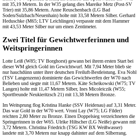
mit 35,19 Metern. In der W35 gelang dies Mareike Metz (Post-SV
Trier) mit 35,86 Metern. Anne Reuschenbach (LG Bad
Soden/Sulzbach/Neuenhain) holte mit 33,58 Metern Silber. Gerhard
Heduschke (M65; LTV Leichlingen) verpasste mit dem Hammer
mit 43,53 Meter Silber nur um einen Zentimeter.
Zwei Titel für Gewichtwerferinnen und
Weitspringerinnen
Lotte Leiß (W85; TV Borghorst) gewann bei ihrem ersten Start bei
dieser WM gleich Gold im Gewichtwurf. Mit 7,94 Meter blieb sie
nur hauchdünn unter ihrer deutschen Freiluft-Bestleistung. Eva Nohl
(TSV Langenzenn) dominierte das Gewichtwerfen der W70 nach
Belieben und siegte mit 11,67 Metern. Käte Scheikowski (W75; TV
Langen) holte mit 11,47 Metern Silber, Ines Micoleiczik (W55;
Sportfreunde Neukieritzsch 21) mit 13,38 Metern Bronze.
Im Weitsprung flog Kristina Hanke (SSV Heidenau) auf 3,31 Meter.
Das war Gold in der W70 wert. Vroni Lay (W75; LG Filder)
reichten 2,80 Meter zu Bronze. Einen Doppelsieg verzeichneten die
Springerinnen in der W65. Ulrike Hiltscher (LG Neiße) gewann mit
3,72 Metern. Christina Friedrich (TSG KW BX Weißwasser)
landete mit 3,70 Metern nur knapp dahinter auf dem Silberrang.