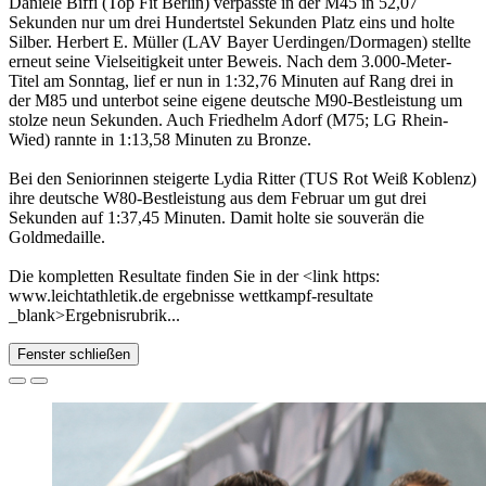
Daniele Biffi (Top Fit Berlin) verpasste in der M45 in 52,07
Sekunden nur um drei Hundertstel Sekunden Platz eins und holte
Silber. Herbert E. Müller (LAV Bayer Uerdingen/Dormagen) stellte
erneut seine Vielseitigkeit unter Beweis. Nach dem 3.000-Meter-
Titel am Sonntag, lief er nun in 1:32,76 Minuten auf Rang drei in
der M85 und unterbot seine eigene deutsche M90-Bestleistung um
stolze neun Sekunden. Auch Friedhelm Adorf (M75; LG Rhein-
Wied) rannte in 1:13,58 Minuten zu Bronze.
Bei den Seniorinnen steigerte Lydia Ritter (TUS Rot Weiß Koblenz)
ihre deutsche W80-Bestleistung aus dem Februar um gut drei
Sekunden auf 1:37,45 Minuten. Damit holte sie souverän die
Goldmedaille.
Die kompletten Resultate finden Sie in der <link https:
www.leichtathletik.de ergebnisse wettkampf-resultate
_blank>Ergebnisrubrik...
Fenster schließen