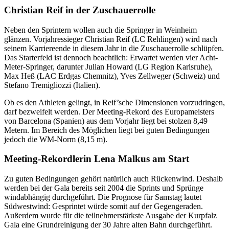
Christian Reif in der Zuschauerrolle
Neben den Sprintern wollen auch die Springer in Weinheim
glänzen. Vorjahressieger Christian Reif (LC Rehlingen) wird nach
seinem Karriereende in diesem Jahr in die Zuschauerrolle schlüpfen.
Das Starterfeld ist dennoch beachtlich: Erwartet werden vier Acht-
Meter-Springer, darunter Julian Howard (LG Region Karlsruhe),
Max Heß (LAC Erdgas Chemnitz), Yves Zellweger (Schweiz) und
Stefano Tremigliozzi (Italien).
Ob es den Athleten gelingt, in Reif’sche Dimensionen vorzudringen,
darf bezweifelt werden. Der Meeting-Rekord des Europameisters
von Barcelona (Spanien) aus dem Vorjahr liegt bei stolzen 8,49
Metern. Im Bereich des Möglichen liegt bei guten Bedingungen
jedoch die WM-Norm (8,15 m).
Meeting-Rekordlerin Lena Malkus am Start
Zu guten Bedingungen gehört natürlich auch Rückenwind. Deshalb
werden bei der Gala bereits seit 2004 die Sprints und Sprünge
windabhängig durchgeführt. Die Prognose für Samstag lautet
Südwestwind: Gesprintet würde somit auf der Gegengeraden.
Außerdem wurde für die teilnehmerstärkste Ausgabe der Kurpfalz
Gala eine Grundreinigung der 30 Jahre alten Bahn durchgeführt.