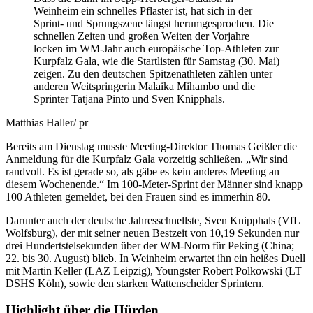
Weinheim ein schnelles Pflaster ist, hat sich in der
Sprint- und Sprungszene längst herumgesprochen. Die
schnellen Zeiten und großen Weiten der Vorjahre
locken im WM-Jahr auch europäische Top-Athleten zur
Kurpfalz Gala, wie die Startlisten für Samstag (30. Mai)
zeigen. Zu den deutschen Spitzenathleten zählen unter
anderen Weitspringerin Malaika Mihambo und die
Sprinter Tatjana Pinto und Sven Knipphals.
Matthias Haller/ pr
Bereits am Dienstag musste Meeting-Direktor Thomas Geißler die
Anmeldung für die Kurpfalz Gala vorzeitig schließen. „Wir sind
randvoll. Es ist gerade so, als gäbe es kein anderes Meeting an
diesem Wochenende.“ Im 100-Meter-Sprint der Männer sind knapp
100 Athleten gemeldet, bei den Frauen sind es immerhin 80.
Darunter auch der deutsche Jahresschnellste, Sven Knipphals (VfL
Wolfsburg), der mit seiner neuen Bestzeit von 10,19 Sekunden nur
drei Hundertstelsekunden über der WM-Norm für Peking (China;
22. bis 30. August) blieb. In Weinheim erwartet ihn ein heißes Duell
mit Martin Keller (LAZ Leipzig), Youngster Robert Polkowski (LT
DSHS Köln), sowie den starken Wattenscheider Sprintern.
Highlight über die Hürden