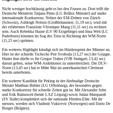
Nicht weniger hochklassig geht es bei den Frauen zu. Dort trifft die
Deutsche Meisterin Tatjana Pinto (LG Brillux Münster) auf starke
internationale Konkurrenz. Neben der EM-Dritten von Zürich
(Schweiz), Ashleigh Nelson (Großbritannien; 11,19 sec), wird mit
der erfahrenen Französin Véronique Mang (11,11 sec) zu rechnen
sein. Auch Rebekka Haase (LV 90 Erzgebirge) und Inna Weit (LC
Paderborn) könnten im Sog des Trios in Richtung der WM-Norm
(11,25 sec) sprinten.
Ein weiteres Highlight kündigt sich im Hürdensprint der Männer an.
Hier ist der schnelle Tscheche Petr Svoboda (13,27 sec) der Gejagte.
Hinter ihm dürfte es für Gregor Traber (VfB Stuttgart; 13,42 sec)
darum gehen, seine WM-Ambitionen zu unterstreichen. Die DLV-
Norm (13,45 sec) hat er Mitte Mai im amerikanischen Clermont
bereits unterboten.
Ein weiterer Kandidat für Peking ist der fünfmalige Deutsche
Meister Matthias Bühler (LG Offenburg), der besonders gegen
starke Konkurrenz für schnelle Zeiten gut ist. Mit Alexander John
und Erik Balnuweit (beide LAZ Leipzig) sowie Julian Marquardt
(SV Halle) komplettiert sich die nationale Hürden-Elite. Mit ihr
messen, werden sich Vladimir Vukicevic (Norwegen) und Dario De
Borger (Belgien).