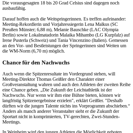
Die vorausgesagten 18 bis 20 Grad Celsius sind dagegen noch
ausbaufähig.
Darauf hoffen auch die Weitspringerinnen. Es treffen aufeinander:
Meeting-Rekordlerin und Vorjahressiegerin Lena Malkus (SC
Preußen Münster; 6,88 m), Melanie Bauschke (LAC Olympia
Berlin) sowie Lokalmatadorin Malaika Mihambo (LG Kurpfalz) auf
Irene Pusterla (Schweiz) und Tania Vincenzino (Italien). Gemessen
an den Vor- und Bestleistungen der Springerinnen sind Weiten um
die WM-Norm (6,70 m) möglich.
Chance für den Nachwuchs
Auch wenn die Spitzenresultate im Vordergrund stehen, will
Meeting-Direktor Thomas Geißler den Charakter einer
Großveranstaltung wahren und auch den Athleten der zweiten Reihe
eine Chance geben. „Die Zukunft der Leichtathletik ist der
Nachwuchs. Nur wenn wir ihm eine Bühne bieten, können wir
langfristig Spitzenergebnisse erzielen", erklärt Geißler. "Deshalb
dürften wir die jungen Talente nichts ins Vorprogramm abschieben.“
Anders als manch anderer Veranstalter sieht er die Zukunft der
Sportart nicht in komprimierten, TV-gerechten, Zwei-Stunden-
Meetings.
In Weinheim wird den jungen Athleten die Möglichkeit geboten,