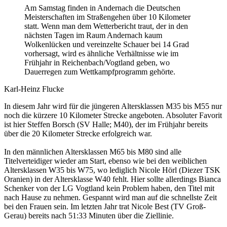
Am Samstag finden in Andernach die Deutschen
Meisterschaften im Straßengehen über 10 Kilometer
statt. Wenn man dem Wetterbericht traut, der in den
nächsten Tagen im Raum Andernach kaum
Wolkenlücken und vereinzelte Schauer bei 14 Grad
vorhersagt, wird es ähnliche Verhältnisse wie im
Frühjahr in Reichenbach/Vogtland geben, wo
Dauerregen zum Wettkampfprogramm gehörte.
Karl-Heinz Flucke
In diesem Jahr wird für die jüngeren Altersklassen M35 bis M55 nur
noch die kürzere 10 Kilometer Strecke angeboten. Absoluter Favorit
ist hier Steffen Borsch (SV Halle; M40), der im Frühjahr bereits
über die 20 Kilometer Strecke erfolgreich war.
In den männlichen Altersklassen M65 bis M80 sind alle
Titelverteidiger wieder am Start, ebenso wie bei den weiblichen
Altersklassen W35 bis W75, wo lediglich Nicole Hörl (Diezer TSK
Oranien) in der Altersklasse W40 fehlt. Hier sollte allerdings Bianca
Schenker von der LG Vogtland kein Problem haben, den Titel mit
nach Hause zu nehmen. Gespannt wird man auf die schnellste Zeit
bei den Frauen sein. Im letzten Jahr trat Nicole Best (TV Groß-
Gerau) bereits nach 51:33 Minuten über die Ziellinie.