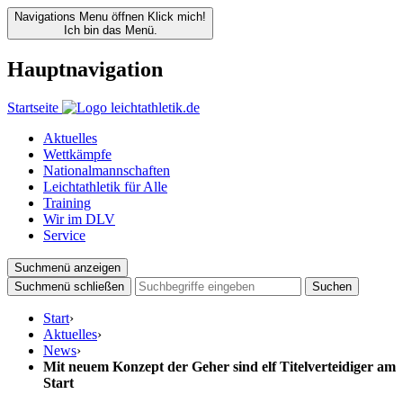
Navigations Menu öffnen
Klick mich!
Ich bin das Menü.
Hauptnavigation
Startseite
Aktuelles
Wettkämpfe
Nationalmannschaften
Leichtathletik für Alle
Training
Wir im DLV
Service
Suchmenü anzeigen
Suchmenü schließen
Suchen
Start
›
Aktuelles
›
News
›
Mit neuem Konzept der Geher sind elf Titelverteidiger am
Start