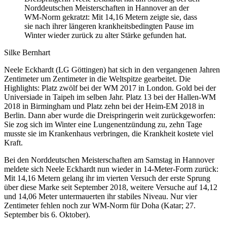
Norddeutschen Meisterschaften in Hannover an der
WM-Norm gekratzt: Mit 14,16 Metern zeigte sie, dass
sie nach ihrer längeren krankheitsbedingten Pause im
Winter wieder zurück zu alter Stärke gefunden hat.
Silke Bernhart
Neele Eckhardt (LG Göttingen) hat sich in den vergangenen Jahren
Zentimeter um Zentimeter in die Weltspitze gearbeitet. Die
Highlights: Platz zwölf bei der WM 2017 in London. Gold bei der
Universiade in Taipeh im selben Jahr. Platz 13 bei der Hallen-WM
2018 in Birmingham und Platz zehn bei der Heim-EM 2018 in
Berlin. Dann aber wurde die Dreispringerin weit zurückgeworfen:
Sie zog sich im Winter eine Lungenentzündung zu, zehn Tage
musste sie im Krankenhaus verbringen, die Krankheit kostete viel
Kraft.
Bei den Norddeutschen Meisterschaften am Samstag in Hannover
meldete sich Neele Eckhardt nun wieder in 14-Meter-Form zurück:
Mit 14,16 Metern gelang ihr im vierten Versuch der erste Sprung
über diese Marke seit September 2018, weitere Versuche auf 14,12
und 14,06 Meter untermauerten ihr stabiles Niveau. Nur vier
Zentimeter fehlen noch zur WM-Norm für Doha (Katar; 27.
September bis 6. Oktober).