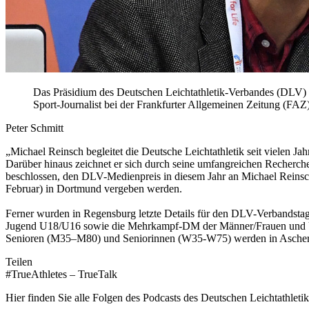
Das Präsidium des Deutschen Leichtathletik-Verbandes (DLV) 
Sport-Journalist bei der Frankfurter Allgemeinen Zeitung (FAZ)
Peter Schmitt
„Michael Reinsch begleitet die Deutsche Leichtathletik seit vielen J
Darüber hinaus zeichnet er sich durch seine umfangreichen Recherch
beschlossen, den DLV-Medienpreis in diesem Jahr an Michael Reinsc
Februar) in Dortmund vergeben werden.
Ferner wurden in Regensburg letzte Details für den DLV-Verbandsta
Jugend U18/U16 sowie die Mehrkampf-DM der Männer/Frauen und U23/
Senioren (M35–M80) und Seniorinnen (W35-W75) werden in Aschersle
Teilen
#TrueAthletes – TrueTalk
Hier finden Sie alle Folgen des Podcasts des Deutschen Leichtathleti