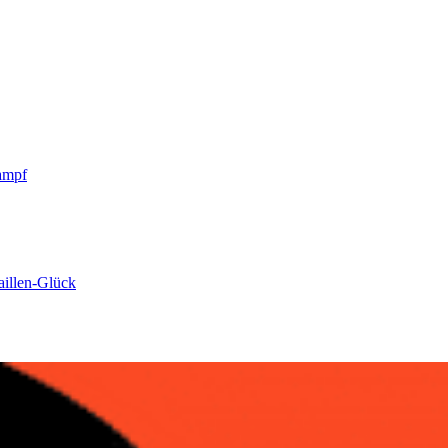
ampf
aillen-Glück