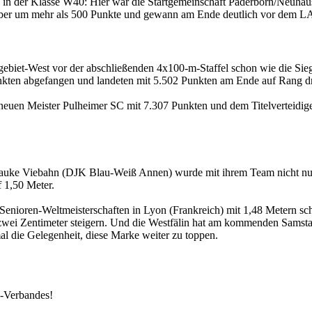
 in der Klasse W40: Hier war die Startgemeinschaft Paderborn/Neuhau
f aber um mehr als 500 Punkte und gewann am Ende deutlich vor dem
gebiet-West vor der abschließenden 4x100-m-Staffel schon wie die Sie
kten abgefangen und landeten mit 5.502 Punkten am Ende auf Rang dr
neuen Meister Pulheimer SC mit 7.307 Punkten und dem Titelverteidi
 Frauke Viebahn (DJK Blau-Weiß Annen) wurde mit ihrem Team nicht nur
 1,50 Meter.
r Senioren-Weltmeisterschaften in Lyon (Frankreich) mit 1,48 Metern
m zwei Zentimeter steigern. Und die Westfälin hat am kommenden Sams
l die Gelegenheit, diese Marke weiter zu toppen.
k-Verbandes!