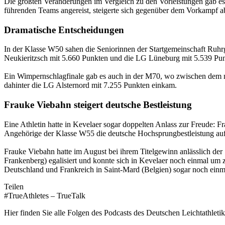
Die größten Veränderungen im Vergleich zu den Vorleistungen gab es
führenden Teams angereist, steigerte sich gegenüber dem Vorkamp
Dramatische Entscheidungen
In der Klasse W50 sahen die Seniorinnen der Startgemeinschaft Ruhr
Neukieritzsch mit 5.660 Punkten und die LG Lüneburg mit 5.539 Pun
Ein Wimpernschlagfinale gab es auch in der M70, wo zwischen dem 
dahinter die LG Alsternord mit 7.255 Punkten einkam.
Frauke Viebahn steigert deutsche Bestleistung
Eine Athletin hatte in Kevelaer sogar doppelten Anlass zur Freude:
Angehörige der Klasse W55 die deutsche Hochsprungbestleistung auf
Frauke Viebahn hatte im August bei ihrem Titelgewinn anlässlich de
Frankenberg) egalisiert und konnte sich in Kevelaer noch einmal u
Deutschland und Frankreich in Saint-Mard (Belgien) sogar noch einma
Teilen
#TrueAthletes – TrueTalk
Hier finden Sie alle Folgen des Podcasts des Deutschen Leichtathleti