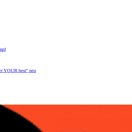
mpf
over YOUR best“ neu