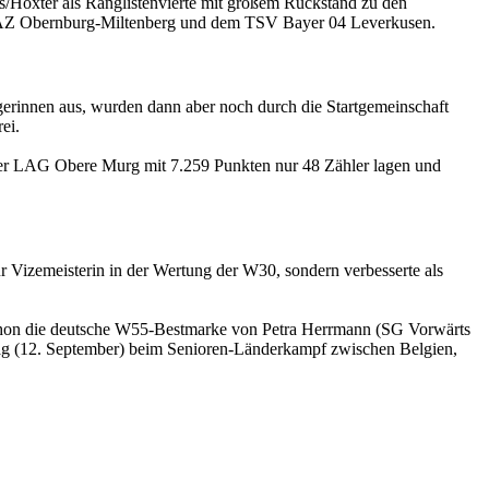
s/Höxter als Ranglistenvierte mit großem Rückstand zu den
 LAZ Obernburg-Miltenberg und dem TSV Bayer 04 Leverkusen.
gerinnen aus, wurden dann aber noch durch die Startgemeinschaft
ei.
ger LAG Obere Murg mit 7.259 Punkten nur 48 Zähler lagen und
 Vizemeisterin in der Wertung der W30, sondern verbesserte als
 schon die deutsche W55-Bestmarke von Petra Herrmann (SG Vorwärts
tag (12. September) beim Senioren-Länderkampf zwischen Belgien,