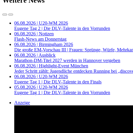
Weitere News
06.08.2026 | U20-WM 2026
Eugene Tag 2 | Die DLV-Talente in den Vorrunden
06.08.2026 | Notizen
Flash-News am Donnerstag
06.08.2026 | Birmingham 2026
Die große EM-Vorschau III | Frauen: Sprünge, Würfe, Mehrka
06.08.2026 | Ausblick
Marathon-DM-Titel 2027 werden in Hannover vergeben
06.08.2026 | Highlight-Event München
Jeder Schritt zählt: Jugendliche entdecken Running bei „disc
06.08.2026 | U20-WM 2026
Eugene Tag 1 | Die DLV-Talente in den Finals
05.08.2026 | U20-WM 2026
Eugene Tag 1 | Die DLV-Talente in den Vorrunden
Anzeige