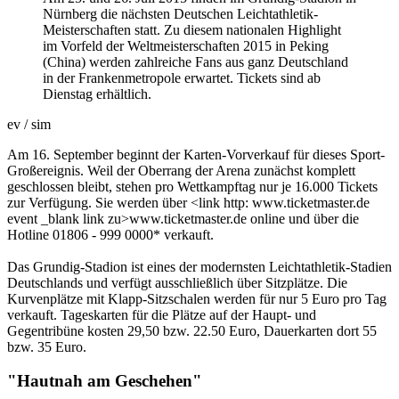
Nürnberg die nächsten Deutschen Leichtathletik-
Meisterschaften statt. Zu diesem nationalen Highlight
im Vorfeld der Weltmeisterschaften 2015 in Peking
(China) werden zahlreiche Fans aus ganz Deutschland
in der Frankenmetropole erwartet. Tickets sind ab
Dienstag erhältlich.
ev / sim
Am 16. September beginnt der Karten-Vorverkauf für dieses Sport-
Großereignis. Weil der Oberrang der Arena zunächst komplett
geschlossen bleibt, stehen pro Wettkampftag nur je 16.000 Tickets
zur Verfügung. Sie werden über <link http: www.ticketmaster.de
event _blank link zu>www.ticketmaster.de online und über die
Hotline 01806 - 999 0000* verkauft.
Das Grundig-Stadion ist eines der modernsten Leichtathletik-Stadien
Deutschlands und verfügt ausschließlich über Sitzplätze. Die
Kurvenplätze mit Klapp-Sitzschalen werden für nur 5 Euro pro Tag
verkauft. Tageskarten für die Plätze auf der Haupt- und
Gegentribüne kosten 29,50 bzw. 22.50 Euro, Dauerkarten dort 55
bzw. 35 Euro.
"Hautnah am Geschehen"