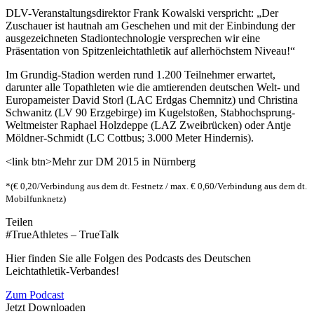
DLV-Veranstaltungsdirektor Frank Kowalski verspricht: „Der
Zuschauer ist hautnah am Geschehen und mit der Einbindung der
ausgezeichneten Stadiontechnologie versprechen wir eine
Präsentation von Spitzenleichtathletik auf allerhöchstem Niveau!“
Im Grundig-Stadion werden rund 1.200 Teilnehmer erwartet,
darunter alle Topathleten wie die amtierenden deutschen Welt- und
Europameister David Storl (LAC Erdgas Chemnitz) und Christina
Schwanitz (LV 90 Erzgebirge) im Kugelstoßen, Stabhochsprung-
Weltmeister Raphael Holzdeppe (LAZ Zweibrücken) oder Antje
Möldner-Schmidt (LC Cottbus; 3.000 Meter Hindernis).
<link btn>Mehr zur DM 2015 in Nürnberg
*(€ 0,20/Verbindung aus dem dt. Festnetz / max. € 0,60/Verbindung aus dem dt.
Mobilfunknetz)
Teilen
#TrueAthletes – TrueTalk
Hier finden Sie alle Folgen des Podcasts des Deutschen
Leichtathletik-Verbandes!
Zum Podcast
Jetzt Downloaden